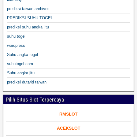
prediksi taiwan archives
PREDIKSI SUHU TOGEL
prediksi suhu angka jitu
suhu togel
wordpress
Suhu angka togel
suhutogel com
Suhu angka jitu
prediksi duta4d taiwan
Pilih Situs Slot Terpercaya
RMSLOT
ACEKSLOT