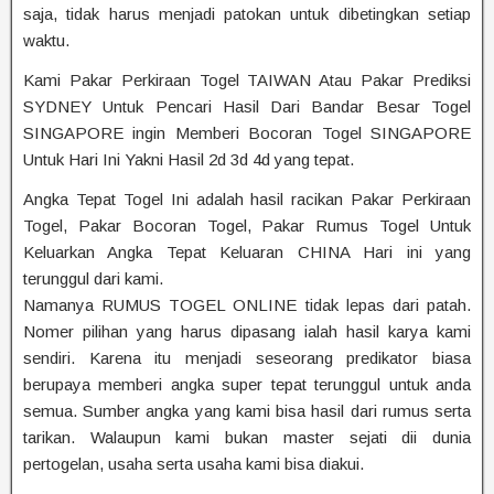
saja, tidak harus menjadi patokan untuk dibetingkan setiap
waktu.
Kami Pakar Perkiraan Togel TAIWAN Atau Pakar Prediksi
SYDNEY Untuk Pencari Hasil Dari Bandar Besar Togel
SINGAPORE ingin Memberi Bocoran Togel SINGAPORE
Untuk Hari Ini Yakni Hasil 2d 3d 4d yang tepat.
Angka Tepat Togel Ini adalah hasil racikan Pakar Perkiraan
Togel, Pakar Bocoran Togel, Pakar Rumus Togel Untuk
Keluarkan Angka Tepat Keluaran CHINA Hari ini yang
terunggul dari kami.
Namanya RUMUS TOGEL ONLINE tidak lepas dari patah.
Nomer pilihan yang harus dipasang ialah hasil karya kami
sendiri. Karena itu menjadi seseorang predikator biasa
berupaya memberi angka super tepat terunggul untuk anda
semua. Sumber angka yang kami bisa hasil dari rumus serta
tarikan. Walaupun kami bukan master sejati dii dunia
pertogelan, usaha serta usaha kami bisa diakui.