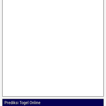
Prediksi Togel Online