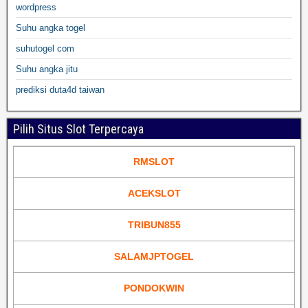
wordpress
Suhu angka togel
suhutogel com
Suhu angka jitu
prediksi duta4d taiwan
Pilih Situs Slot Terpercaya
RMSLOT
ACEKSLOT
TRIBUN855
SALAMJPTOGEL
PONDOKWIN