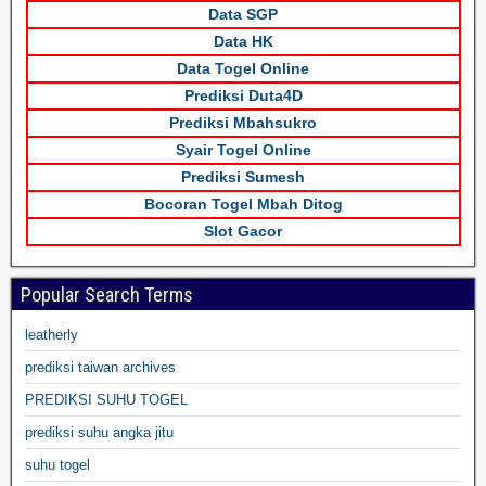
Data SGP
Data HK
Data Togel Online
Prediksi Duta4D
Prediksi Mbahsukro
Syair Togel Online
Prediksi Sumesh
Bocoran Togel Mbah Ditog
Slot Gacor
Popular Search Terms
leatherly
prediksi taiwan archives
PREDIKSI SUHU TOGEL
prediksi suhu angka jitu
suhu togel