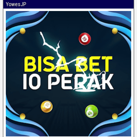
YowesJP