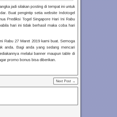
angka jadi silakan posting di tempat ini untuk
ar. Buat pengintip setia website Indotogel
ua Prediksi Togel Singapore Hari Ini Rabu
abila hari ini tidak berhasil maka coba hari
 Ini Rabu 27 Maret 2019 kami buat. Semoga
ntuk anda. Bagi anda yang sedang mencari
diakannya melalui banner maupun table di
i agar promo bonus bisa diberikan.
Next Post →