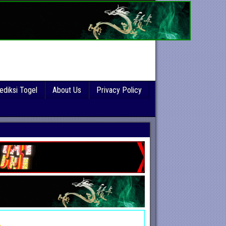
ingapore hari ini
ediksi Togel
About Us
Privacy Policy