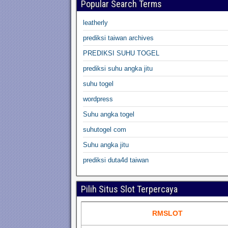
Popular Search Terms
leatherly
prediksi taiwan archives
PREDIKSI SUHU TOGEL
prediksi suhu angka jitu
suhu togel
wordpress
Suhu angka togel
suhutogel com
Suhu angka jitu
prediksi duta4d taiwan
Pilih Situs Slot Terpercaya
RMSLOT