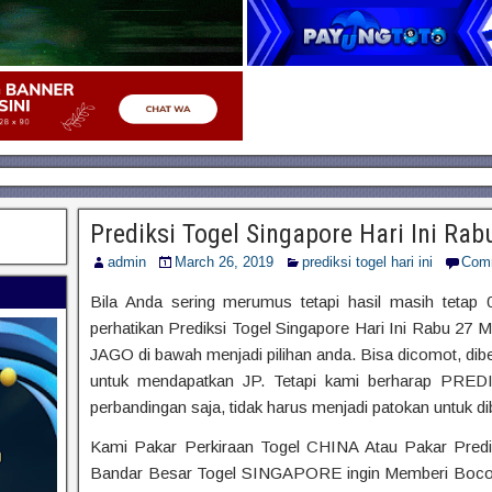
Prediksi Togel Singapore Hari Ini Ra
admin
March 26, 2019
prediksi togel hari ini
Com
Bila Anda sering merumus tetapi hasil masih tetap 0
perhatikan Prediksi Togel Singapore Hari Ini Rabu 27
JAGO di bawah menjadi pilihan anda. Bisa dicomot, dib
untuk mendapatkan JP. Tetapi kami berharap PR
perbandingan saja, tidak harus menjadi patokan untuk di
Kami Pakar Perkiraan Togel CHINA Atau Pakar Pred
Bandar Besar Togel SINGAPORE ingin Memberi Bocora