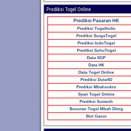
Prediksi Togel Online
Prediksi Pasaran HK
Prediksi Togelholic
Prediksi SurgaTogel
Prediksi IndoTogel
Prediksi SuhuTogel
Data SGP
Data HK
Data Togel Online
Prediksi Duta4D
Prediksi Mbahsukro
Syair Togel Online
Prediksi Sumesh
Bocoran Togel Mbah Ditog
Slot Gacor