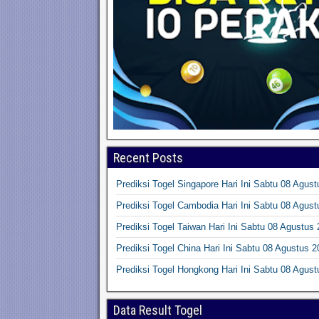
Recent Posts
Prediksi Togel Singapore Hari Ini Sabtu 08 Agus
Prediksi Togel Cambodia Hari Ini Sabtu 08 Agus
Prediksi Togel Taiwan Hari Ini Sabtu 08 Agustus
Prediksi Togel China Hari Ini Sabtu 08 Agustus 
Prediksi Togel Hongkong Hari Ini Sabtu 08 Agus
Data Result Togel