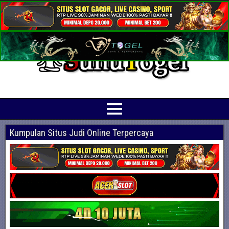
Prediksi Angka Jitu Togel Online Terbaik
Suhutogel adalah situs yang menyediakan beragam prediksi togel online
terjitu mulai dari togel hongkong, sidney, cambodia hingga singapore hari ini
Kumpulan Situs Judi Online Terpercaya