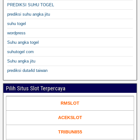
PREDIKSI SUHU TOGEL
prediksi suhu angka jitu
suhu togel
wordpress
Suhu angka togel
suhutogel com
Suhu angka jitu
prediksi duta4d taiwan
Pilih Situs Slot Terpercaya
RMSLOT
ACEKSLOT
TRIBUN855