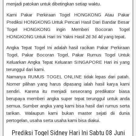
menjadi patokan untuk dibetingkan setiap waktu.
Kami Pakar Perkiraan Togel HONGKONG Atau Pakar
Prediksi HONGKONG Untuk Pencari Hasil Dari Bandar Besar
Togel HONGKONG ingin Memberi Bocoran Togel
HONGKONG Untuk Hari Ini Yakni Hasil 2d 3d 4d yang tepat.
Angka Tepat Togel Ini adalah hasil racikan Pakar Perkiraan
Togel, Pakar Bocoran Togel, Pakar Rumus Togel Untuk
Keluarkan Angka Tepat Keluaran SINGAPORE Hari ini yang
terunggul dari kami.
Namanya RUMUS TOGEL ONLINE tidak lepas dari patah.
Nomer pilihan yang harus dipasang ialah hasil karya kami
sendiri. Karena itu menjadi seseorang predikator biasa
berupaya memberi angka super tepat terunggul untuk anda
semua. Sumber angka yang kami bisa hasil dari rumus serta
tarikan. Walaupun kami bukan master sejati dii dunia
pertogelan, usaha serta usaha kami bisa diakui.
Prediksi Togel Sidney Hari Ini Sabtu 08 Juni