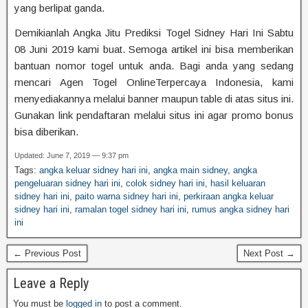
yang berlipat ganda.
Demikianlah Angka Jitu Prediksi Togel Sidney Hari Ini Sabtu
08 Juni 2019 kami buat. Semoga artikel ini bisa memberikan
bantuan nomor togel untuk anda. Bagi anda yang sedang
mencari Agen Togel OnlineTerpercaya Indonesia, kami
menyediakannya melalui banner maupun table di atas situs ini.
Gunakan link pendaftaran melalui situs ini agar promo bonus
bisa diberikan.
Updated: June 7, 2019 — 9:37 pm
Tags:
angka keluar sidney hari ini
,
angka main sidney
,
angka
pengeluaran sidney hari ini
,
colok sidney hari ini
,
hasil keluaran
sidney hari ini
,
paito warna sidney hari ini
,
perkiraan angka keluar
sidney hari ini
,
ramalan togel sidney hari ini
,
rumus angka sidney hari
ini
← Previous Post
Next Post →
Leave a Reply
You must be
logged in
to post a comment.