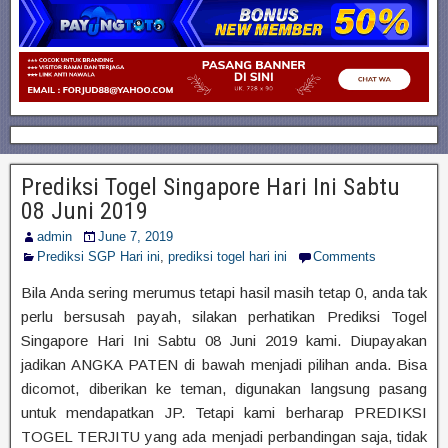
Prediksi Togel Singapore Hari Ini Sabtu
08 Juni 2019
admin
June 7, 2019
Prediksi SGP Hari ini
,
prediksi togel hari ini
Comments
Bila Anda sering merumus tetapi hasil masih tetap 0, anda tak
perlu bersusah payah, silakan perhatikan Prediksi Togel
Singapore Hari Ini Sabtu 08 Juni 2019 kami. Diupayakan
jadikan ANGKA PATEN di bawah menjadi pilihan anda. Bisa
dicomot, diberikan ke teman, digunakan langsung pasang
untuk mendapatkan JP. Tetapi kami berharap PREDIKSI
TOGEL TERJITU yang ada menjadi perbandingan saja, tidak