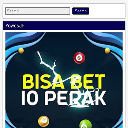
YowesJP