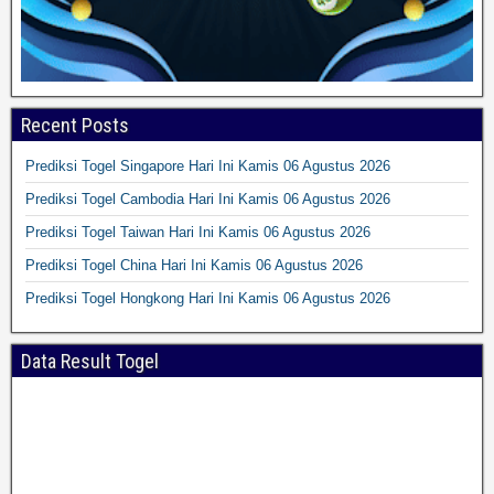
Recent Posts
Prediksi Togel Singapore Hari Ini Kamis 06 Agustus 2026
Prediksi Togel Cambodia Hari Ini Kamis 06 Agustus 2026
Prediksi Togel Taiwan Hari Ini Kamis 06 Agustus 2026
Prediksi Togel China Hari Ini Kamis 06 Agustus 2026
Prediksi Togel Hongkong Hari Ini Kamis 06 Agustus 2026
Data Result Togel