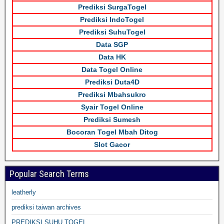
Prediksi SurgaTogel
Prediksi IndoTogel
Prediksi SuhuTogel
Data SGP
Data HK
Data Togel Online
Prediksi Duta4D
Prediksi Mbahsukro
Syair Togel Online
Prediksi Sumesh
Bocoran Togel Mbah Ditog
Slot Gacor
Popular Search Terms
leatherly
prediksi taiwan archives
PREDIKSI SUHU TOGEL