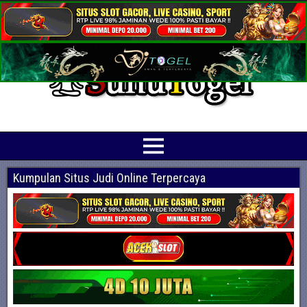
Prediksi Angka Jitu Togel Online Terbaik
Suhutogel adalah situs yang menyediakan beragam prediksi togel online
terjitu mulai dari togel hongkong, sidney, cambodia hingga singapore hari ini
Kumpulan Situs Judi Online Terpercaya