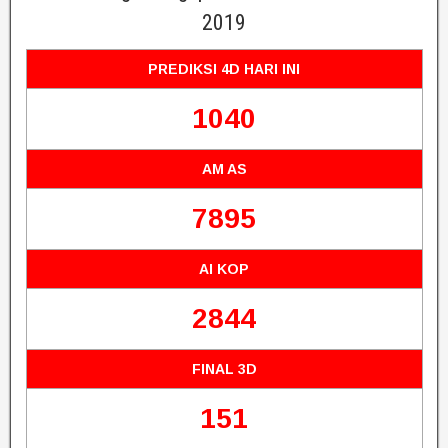
2019
PREDIKSI 4D HARI INI
1040
AM AS
7895
AI KOP
2844
FINAL 3D
151