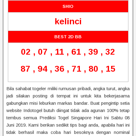
SHIO
kelinci
BEST 2D BB
02 , 07 , 11 , 61 , 39 , 32
87 , 94 , 36 , 71 , 80 , 15
Bila sahabat togeler miliki rumusan pribadi, angka turut, angka
jadi silakan posting di tempat ini untuk kita bekerjasama
gabungkan misi leburkan markas bandar. Buat pengintip setia
website Indotogel butuh diingat tidak ada agunan 100% tetap
tembus semua Prediksi Togel Singapore Hari Ini Sabtu 08
Juni 2019. Kami berikan sedikit tips bagi anda, apabila hari ini
tidak berhasil maka coba hari besoknya dengan nominal