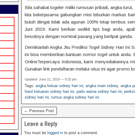
Bila sahabat togeler miliki rumusan pribadi, angka turut, 
kita bekerjasama gabungkan misi leburkan markas band
butuh diingat tidak ada agunan 100% tetap tembus sem
Juni 2019. Kami berikan sedikit tips bagi anda, apab
besoknya dengan nominal pasang yang berlipat ganda.
Demikianlah Angka Jitu Prediksi Togel Sidney Hari Ini 
ini bisa memberikan bantuan nomor togel untuk anda.
OnlineTerpercaya Indonesia, kami menyediakannya mela
Gunakan link pendaftaran melalui situs ini agar promo b
Updated: June 21, 2019 — 9:32 pm
Tags:
angka keluar sidney hari ini
,
angka main sidney
,
angka pe
hasil keluaran sidney hari ini
,
paito warna sidney hari ini
,
perkir
sidney hari ini
,
rumus angka sidney hari ini
← Previous Post
Leave a Reply
You must be
logged in
to post a comment.