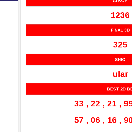
AI KOP
1236
FINAL 3D
325
SHIO
ular
BEST 2D B
33 , 22 , 21 , 9
57 , 06 , 16 , 9