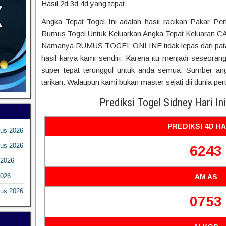
Hasil 2d 3d 4d yang tepat.
Angka Tepat Togel Ini adalah hasil racikan Pakar Pe
Rumus Togel Untuk Keluarkan Angka Tepat Keluaran CAM
Namanya RUMUS TOGEL ONLINE tidak lepas dari patah.
hasil karya kami sendiri. Karena itu menjadi seseora
super tepat terunggul untuk anda semua. Sumber ang
tarikan. Walaupun kami bukan master sejati dii dunia per
Prediksi Togel Sidney Hari In
PREDIKSI 4D HAR
tus 2026
tus 2026
6243
 2026
2026
AM AS
tus 2026
0753