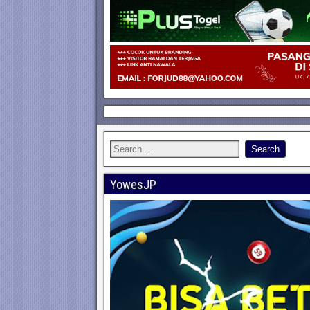
YowesJP