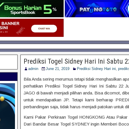
Prediksi Togel Sidney Hari Ini Sabtu 
admin
June 21, 2019
Prediksi Sidney Hari ini
,
prediks
Bila Anda sering merumus tetapi tidak menghasilkan apa
perhatikan Prediksi Togel Sidney Hari Ini Sabtu 22 
JAGO di bawah menjadi pilihan anda. Bisa dicomot, dib
untuk mendapatkan JP. Tetapi kami berharap PR
perbandingan saja, tidak harus menjadi patokan untuk di
Kami Pakar Perkiraan Togel HONGKONG Atau Pakar 
Dari Bandar Besar Togel SYDNEY ingin Memberi Boco