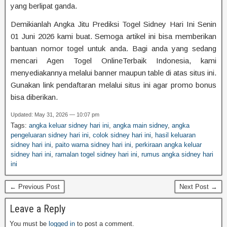
yang berlipat ganda.
Demikianlah Angka Jitu Prediksi Togel Sidney Hari Ini Senin
01 Juni 2026 kami buat. Semoga artikel ini bisa memberikan
bantuan nomor togel untuk anda. Bagi anda yang sedang
mencari Agen Togel OnlineTerbaik Indonesia, kami
menyediakannya melalui banner maupun table di atas situs ini.
Gunakan link pendaftaran melalui situs ini agar promo bonus
bisa diberikan.
Updated: May 31, 2026 — 10:07 pm
Tags:
angka keluar sidney hari ini
,
angka main sidney
,
angka
pengeluaran sidney hari ini
,
colok sidney hari ini
,
hasil keluaran
sidney hari ini
,
paito warna sidney hari ini
,
perkiraan angka keluar
sidney hari ini
,
ramalan togel sidney hari ini
,
rumus angka sidney hari
ini
← Previous Post
Next Post →
Leave a Reply
You must be
logged in
to post a comment.