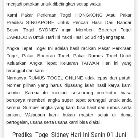
menjadi patokan untuk dibetingkan setiap waktu.
Kami Pakar Perkiraan Togel HONGKONG Atau Pakar
Prediksi SINGAPORE Untuk Pencari Hasil Dari Bandar
Besar Togel SYDNEY ingin Memberi Bocoran Togel
CAMBODIA Untuk Hari Ini Yakni Hasil 2d 3d 4d yang tepat.
Angka Tepat Togel Ini adalah hasil racikan Pakar Perkiraan
Togel, Pakar Bocoran Togel, Pakar Rumus Togel Untuk
Keluarkan Angka Tepat Keluaran TAIWAN Hari ini yang
terunggul dari kami.
Namanya RUMUS TOGEL ONLINE tidak lepas dari patah.
Nomer pilihan yang harus dipasang ialah hasil karya kami
sendiri. Karena itu menjadi seseorang predikator biasa
berupaya memberi angka super tepat terunggul untuk anda
semua. Sumber angka yang kami bisa hasil dari rumus serta
tarikan. Walaupun kami bukan master sejati dii dunia
pertogelan, usaha serta usaha kami bisa diakui.
Prediksi Togel Sidney Hari Ini Senin 01 Juni