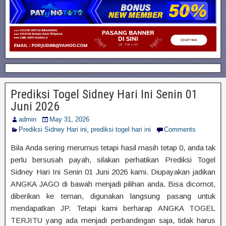
Prediksi Togel Sidney Hari Ini Senin 01
Juni 2026
admin
May 31, 2026
Prediksi Sidney Hari ini
,
prediksi togel hari ini
Comments
Bila Anda sering merumus tetapi hasil masih tetap 0, anda tak
perlu bersusah payah, silakan perhatikan Prediksi Togel
Sidney Hari Ini Senin 01 Juni 2026 kami. Diupayakan jadikan
ANGKA JAGO di bawah menjadi pilihan anda. Bisa dicomot,
diberikan ke teman, digunakan langsung pasang untuk
mendapatkan JP. Tetapi kami berharap ANGKA TOGEL
TERJITU yang ada menjadi perbandingan saja, tidak harus