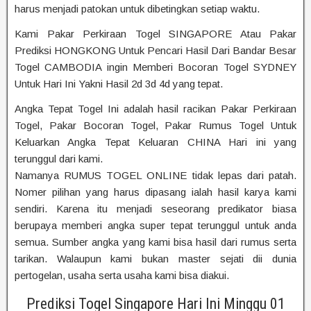
harus menjadi patokan untuk dibetingkan setiap waktu.
Kami Pakar Perkiraan Togel SINGAPORE Atau Pakar
Prediksi HONGKONG Untuk Pencari Hasil Dari Bandar Besar
Togel CAMBODIA ingin Memberi Bocoran Togel SYDNEY
Untuk Hari Ini Yakni Hasil 2d 3d 4d yang tepat.
Angka Tepat Togel Ini adalah hasil racikan Pakar Perkiraan
Togel, Pakar Bocoran Togel, Pakar Rumus Togel Untuk
Keluarkan Angka Tepat Keluaran CHINA Hari ini yang
terunggul dari kami.
Namanya RUMUS TOGEL ONLINE tidak lepas dari patah.
Nomer pilihan yang harus dipasang ialah hasil karya kami
sendiri. Karena itu menjadi seseorang predikator biasa
berupaya memberi angka super tepat terunggul untuk anda
semua. Sumber angka yang kami bisa hasil dari rumus serta
tarikan. Walaupun kami bukan master sejati dii dunia
pertogelan, usaha serta usaha kami bisa diakui.
Prediksi Togel Singapore Hari Ini Minggu 01