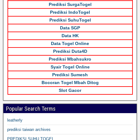
Prediksi SurgaTogel
Prediksi IndoTogel
Prediksi SuhuTogel
Data SGP
Data HK
Data Togel Online
Prediksi Duta4D
Prediksi Mbahsukro
Syair Togel Online
Prediksi Sumesh
Bocoran Togel Mbah Ditog
Slot Gacor
Popular Search Terms
leatherly
prediksi taiwan archives
PREDIKSI SUHU TOGEL