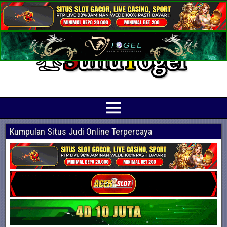
Prediksi Angka Jitu Togel Online Terbaik
Suhutogel adalah situs yang menyediakan beragam prediksi togel online
terjitu mulai dari togel hongkong, sidney, cambodia hingga singapore hari ini
Kumpulan Situs Judi Online Terpercaya