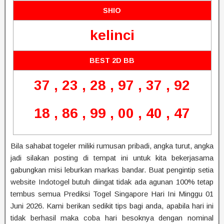
SHIO
kelinci
BEST 2D BB
37 , 23 , 28 , 97 , 37 , 92
18 , 86 , 99 , 00 , 40 , 47
Bila sahabat togeler miliki rumusan pribadi, angka turut, angka
jadi silakan posting di tempat ini untuk kita bekerjasama
gabungkan misi leburkan markas bandar. Buat pengintip setia
website Indotogel butuh diingat tidak ada agunan 100% tetap
tembus semua Prediksi Togel Singapore Hari Ini Minggu 01
Juni 2026. Kami berikan sedikit tips bagi anda, apabila hari ini
tidak berhasil maka coba hari besoknya dengan nominal