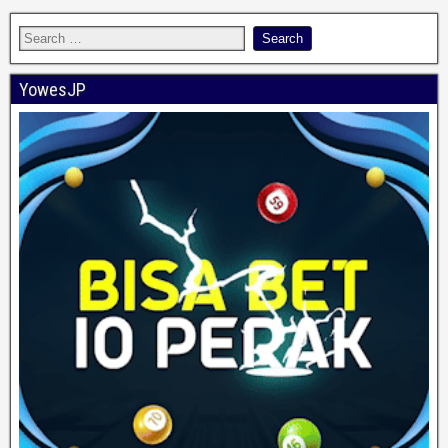
YowesJP