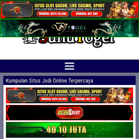
Prediksi Angka Jitu Togel Online Terbaik
Suhutogel adalah situs yang menyediakan beragam prediksi togel online
terjitu mulai dari togel hongkong, sidney, cambodia hingga singapore hari ini
Kumpulan Situs Judi Online Terpercaya