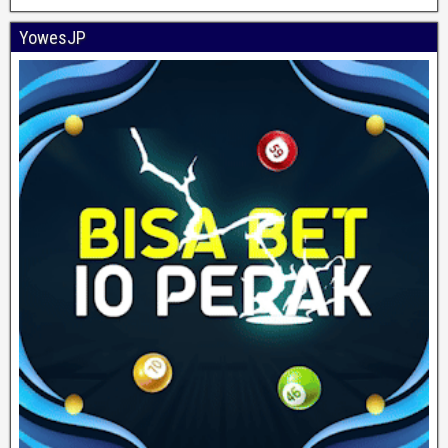
YowesJP