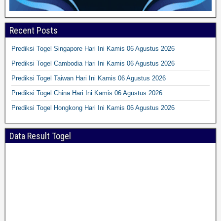
Recent Posts
Prediksi Togel Singapore Hari Ini Kamis 06 Agustus 2026
Prediksi Togel Cambodia Hari Ini Kamis 06 Agustus 2026
Prediksi Togel Taiwan Hari Ini Kamis 06 Agustus 2026
Prediksi Togel China Hari Ini Kamis 06 Agustus 2026
Prediksi Togel Hongkong Hari Ini Kamis 06 Agustus 2026
Data Result Togel