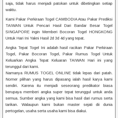
saja, tidak harus menjadi patokan untuk dibetingkan setiap
waktu.
Kami Pakar Perkiraan Togel CAMBODIA Atau Pakar Prediksi
TAIWAN Untuk Pencari Hasil Dari Bandar Besar Togel
SINGAPORE ingin Memberi Bocoran Togel HONGKONG
Untuk Hari Ini Yakni Hasil 2d 3d 4d yang tepat.
Angka Tepat Togel Ini adalah hasil racikan Pakar Perkiraan
Togel, Pakar Bocoran Togel, Pakar Rumus Togel Untuk
Keluarkan Angka Tepat Keluaran TAIWAN Hari ini yang
terunggul dari kami.
Namanya RUMUS TOGEL ONLINE tidak lepas dari patah.
Nomer pilihan yang harus dipasang ialah hasil karya kami
sendiri. Karena itu menjadi seseorang predikator biasa
berupaya memberi angka super tepat terunggul untuk anda
semua. Sumber angka yang kami bisa hasil dari rumus serta
tarikan. Walaupun kami bukan master sejati dii dunia
pertogelan, usaha serta usaha kami bisa diakui.