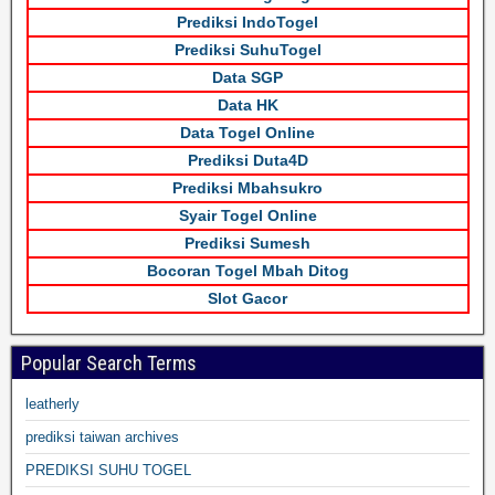
Prediksi IndoTogel
Prediksi SuhuTogel
Data SGP
Data HK
Data Togel Online
Prediksi Duta4D
Prediksi Mbahsukro
Syair Togel Online
Prediksi Sumesh
Bocoran Togel Mbah Ditog
Slot Gacor
Popular Search Terms
leatherly
prediksi taiwan archives
PREDIKSI SUHU TOGEL