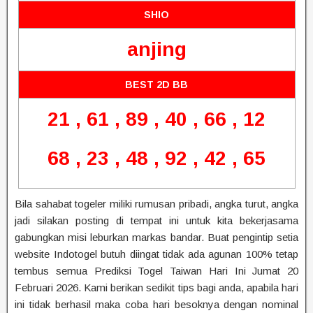
SHIO
anjing
BEST 2D BB
21 , 61 , 89 , 40 , 66 , 12
68 , 23 , 48 , 92 , 42 , 65
Bila sahabat togeler miliki rumusan pribadi, angka turut, angka
jadi silakan posting di tempat ini untuk kita bekerjasama
gabungkan misi leburkan markas bandar. Buat pengintip setia
website Indotogel butuh diingat tidak ada agunan 100% tetap
tembus semua Prediksi Togel Taiwan Hari Ini Jumat 20
Februari 2026. Kami berikan sedikit tips bagi anda, apabila hari
ini tidak berhasil maka coba hari besoknya dengan nominal