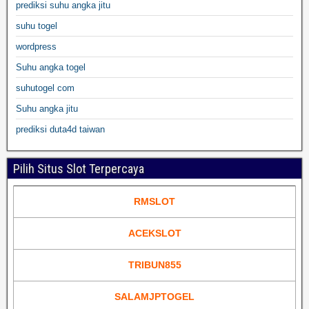
prediksi suhu angka jitu
suhu togel
wordpress
Suhu angka togel
suhutogel com
Suhu angka jitu
prediksi duta4d taiwan
Pilih Situs Slot Terpercaya
RMSLOT
ACEKSLOT
TRIBUN855
SALAMJPTOGEL