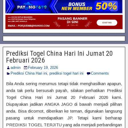
Prediksi Togel China Hari Ini Jumat 20
Februari 2026
admin
February 19, 2026
Prediksi China Hari ini
,
prediksi togel hari ini
Comments
Bila Anda sering merumus tetapi tidak menghasilkan apapun,
anda tak perlu bersusah payah, silakan perhatikan Prediksi
Togel China Hari Ini Jumat 20 Februari 2026 kami.
Diupayakan jadikan ANGKA JAGO di bawah menjadi pilihan
anda. Bisa dicomot, diberikan ke teman, digunakan langsung
pasang untuk mendapatkan JP. Tetapi kami berharap
PREDIKSI TOGEL TERJITU yang ada menjadi perbandingan