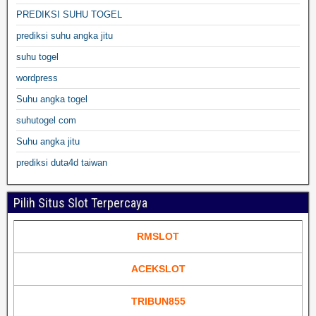
PREDIKSI SUHU TOGEL
prediksi suhu angka jitu
suhu togel
wordpress
Suhu angka togel
suhutogel com
Suhu angka jitu
prediksi duta4d taiwan
Pilih Situs Slot Terpercaya
RMSLOT
ACEKSLOT
TRIBUN855