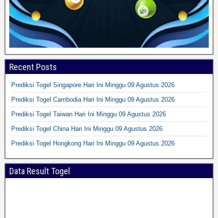
Recent Posts
Prediksi Togel Singapore Hari Ini Minggu 09 Agustus 2026
Prediksi Togel Cambodia Hari Ini Minggu 09 Agustus 2026
Prediksi Togel Taiwan Hari Ini Minggu 09 Agustus 2026
Prediksi Togel China Hari Ini Minggu 09 Agustus 2026
Prediksi Togel Hongkong Hari Ini Minggu 09 Agustus 2026
Data Result Togel