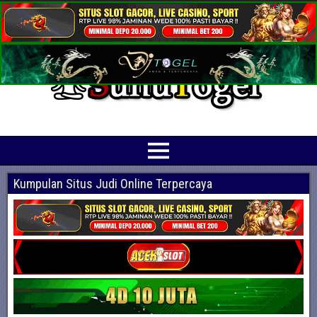
Prediksi Angka Jitu Togel Online Terbaik
Suhutogel adalah situs yang menyediakan beragam prediksi togel online
terjitu mulai dari togel hongkong, sidney, cambodia hingga singapore hari ini
Kumpulan Situs Judi Online Terpercaya