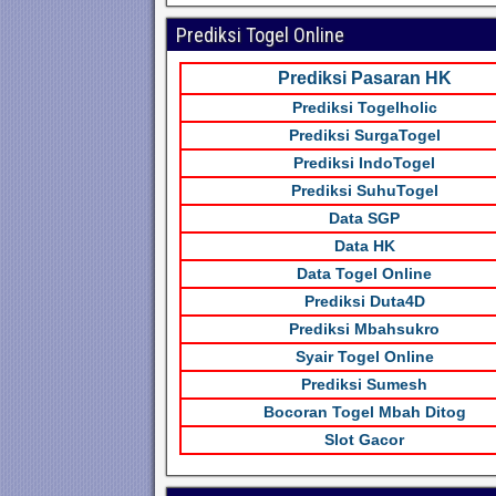
Prediksi Togel Online
Prediksi Pasaran HK
Prediksi Togelholic
Prediksi SurgaTogel
Prediksi IndoTogel
Prediksi SuhuTogel
Data SGP
Data HK
Data Togel Online
Prediksi Duta4D
Prediksi Mbahsukro
Syair Togel Online
Prediksi Sumesh
Bocoran Togel Mbah Ditog
Slot Gacor