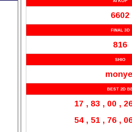
AI KOP
6602
FINAL 3D
816
SHIO
monye
BEST 2D B
17 , 83 , 00 , 2
54 , 51 , 76 , 0