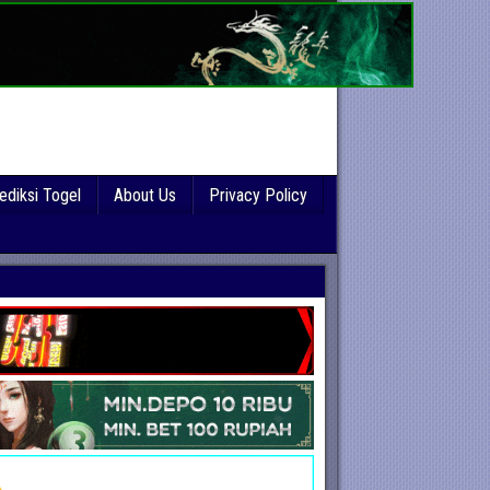
ingapore hari ini
ediksi Togel
About Us
Privacy Policy