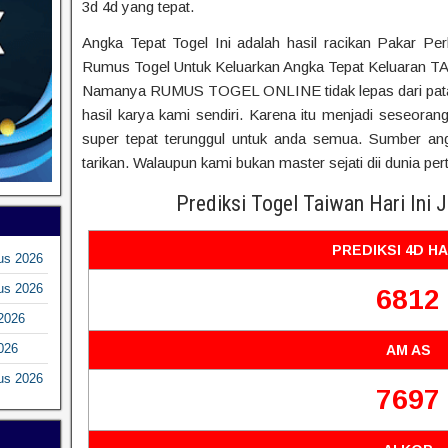
3d 4d yang tepat.
Angka Tepat Togel Ini adalah hasil racikan Pakar Pe
Rumus Togel Untuk Keluarkan Angka Tepat Keluaran TAI
Namanya RUMUS TOGEL ONLINE tidak lepas dari patah.
hasil karya kami sendiri. Karena itu menjadi seseora
super tepat terunggul untuk anda semua. Sumber ang
tarikan. Walaupun kami bukan master sejati dii dunia per
Prediksi Togel Taiwan Hari Ini 
PREDIKSI 4D HAR
tus 2026
tus 2026
6812
 2026
2026
AM AS
tus 2026
7697