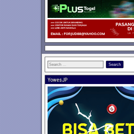
YowesJP