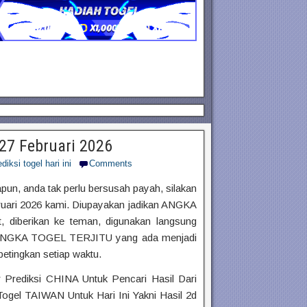
 27 Februari 2026
ediksi togel hari ini
Comments
pun, anda tak perlu bersusah payah, silakan
bruari 2026 kami. Diupayakan jadikan ANGKA
, diberikan ke teman, digunakan langsung
p ANGKA TOGEL TERJITU yang ada menjadi
betingkan setiap waktu.
rediksi CHINA Untuk Pencari Hasil Dari
gel TAIWAN Untuk Hari Ini Yakni Hasil 2d