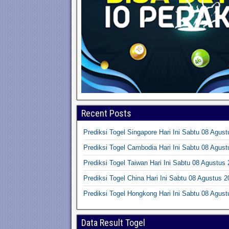
Recent Posts
Prediksi Togel Singapore Hari Ini Sabtu 08 Agus
Prediksi Togel Cambodia Hari Ini Sabtu 08 Agus
Prediksi Togel Taiwan Hari Ini Sabtu 08 Agustus
Prediksi Togel China Hari Ini Sabtu 08 Agustus 
Prediksi Togel Hongkong Hari Ini Sabtu 08 Agus
Data Result Togel