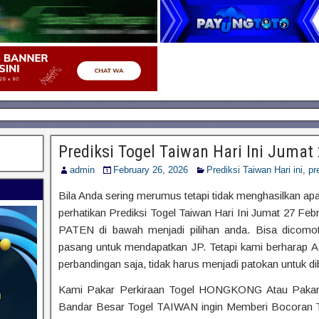
Prediksi Togel Taiwan Hari Ini Jumat
admin
February 26, 2026
Prediksi Taiwan Hari ini
,
pr
Bila Anda sering merumus tetapi tidak menghasilkan apa
perhatikan Prediksi Togel Taiwan Hari Ini Jumat 27 Fe
PATEN di bawah menjadi pilihan anda. Bisa dicomot
pasang untuk mendapatkan JP. Tetapi kami berhara
perbandingan saja, tidak harus menjadi patokan untuk di
Kami Pakar Perkiraan Togel HONGKONG Atau Pakar P
Bandar Besar Togel TAIWAN ingin Memberi Bocoran To