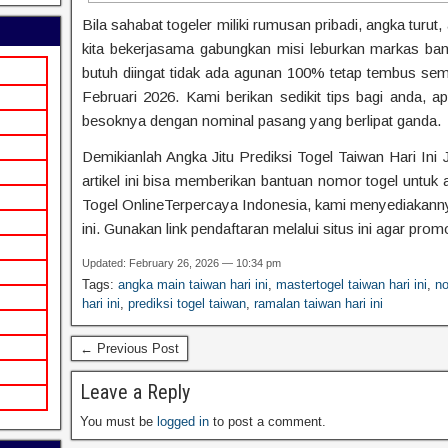
Bila sahabat togeler miliki rumusan pribadi, angka turut, 
kita bekerjasama gabungkan misi leburkan markas band
butuh diingat tidak ada agunan 100% tetap tembus sem
Februari 2026. Kami berikan sedikit tips bagi anda, ap
besoknya dengan nominal pasang yang berlipat ganda.
Demikianlah Angka Jitu Prediksi Togel Taiwan Hari In
artikel ini bisa memberikan bantuan nomor togel untu
Togel OnlineTerpercaya Indonesia, kami menyediakannya
ini. Gunakan link pendaftaran melalui situs ini agar prom
Updated: February 26, 2026 — 10:34 pm
Tags:
angka main taiwan hari ini
,
mastertogel taiwan hari ini
,
no
hari ini
,
prediksi togel taiwan
,
ramalan taiwan hari ini
← Previous Post
Leave a Reply
You must be
logged in
to post a comment.