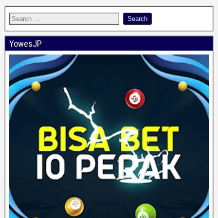
YowesJP