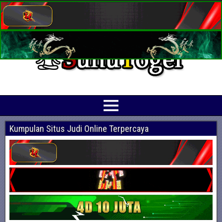
Prediksi Angka Jitu Togel Online Terbaik
Suhutogel adalah situs yang menyediakan beragam prediksi togel online
terjitu mulai dari togel hongkong, sidney, cambodia hingga singapore hari ini
Kumpulan Situs Judi Online Terpercaya