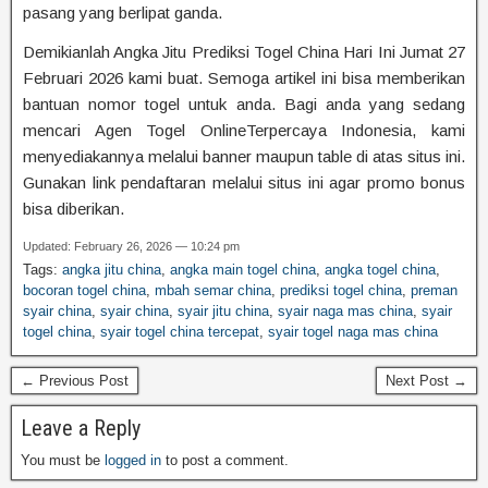
pasang yang berlipat ganda.
Demikianlah Angka Jitu Prediksi Togel China Hari Ini Jumat 27
Februari 2026 kami buat. Semoga artikel ini bisa memberikan
bantuan nomor togel untuk anda. Bagi anda yang sedang
mencari Agen Togel OnlineTerpercaya Indonesia, kami
menyediakannya melalui banner maupun table di atas situs ini.
Gunakan link pendaftaran melalui situs ini agar promo bonus
bisa diberikan.
Updated: February 26, 2026 — 10:24 pm
Tags:
angka jitu china
,
angka main togel china
,
angka togel china
,
bocoran togel china
,
mbah semar china
,
prediksi togel china
,
preman
syair china
,
syair china
,
syair jitu china
,
syair naga mas china
,
syair
togel china
,
syair togel china tercepat
,
syair togel naga mas china
← Previous Post
Next Post →
Leave a Reply
You must be
logged in
to post a comment.