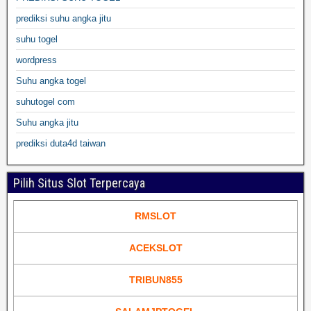
prediksi suhu angka jitu
suhu togel
wordpress
Suhu angka togel
suhutogel com
Suhu angka jitu
prediksi duta4d taiwan
Pilih Situs Slot Terpercaya
RMSLOT
ACEKSLOT
TRIBUN855