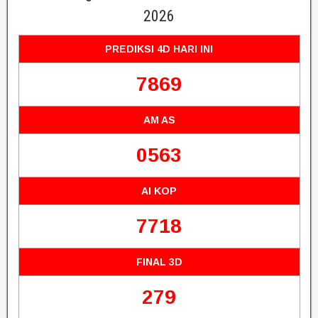
2026
PREDIKSI 4D HARI INI
7869
AM AS
0563
AI KOP
7718
FINAL 3D
279