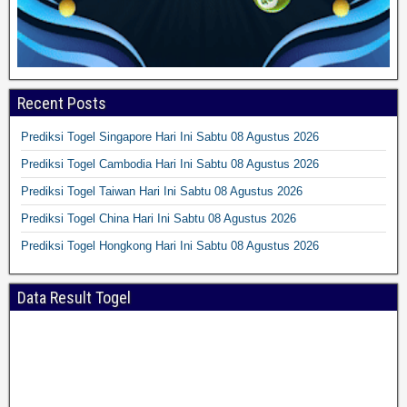
Recent Posts
Prediksi Togel Singapore Hari Ini Sabtu 08 Agustus 2026
Prediksi Togel Cambodia Hari Ini Sabtu 08 Agustus 2026
Prediksi Togel Taiwan Hari Ini Sabtu 08 Agustus 2026
Prediksi Togel China Hari Ini Sabtu 08 Agustus 2026
Prediksi Togel Hongkong Hari Ini Sabtu 08 Agustus 2026
Data Result Togel