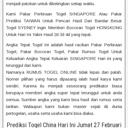
menjadi patokan untuk dibetingkan setiap waktu.
Kami Pakar Perkiraan Togel SINGAPORE Atau Pakar
Prediksi TAIWAN Untuk Pencari Hasil Dari Bandar Besar
Togel SYDNEY ingin Memberi Bocoran Togel HONGKONG
Untuk Hari Ini Yakni Hasil 2d 3d 4d yang tepat.
Angka Tepat Togel Ini adalah hasil racikan Pakar Perkiraan
Togel, Pakar Bocoran Togel, Pakar Rumus Togel Untuk
Keluarkan Angka Tepat Keluaran SINGAPORE Hari ini yang
terunggul dari kami.
Namanya RUMUS TOGEL ONLINE tidak lepas dari patah.
Nomer pilihan yang harus dipasang ialah hasil karya kami
sendiri. Karena itu menjadi seseorang predikator biasa
berupaya memberi angka super tepat terunggul untuk anda
semua. Sumber angka yang kami bisa hasil dari rumus serta
tarikan. Walaupun kami bukan master sejati dii dunia
pertogelan, usaha serta usaha kami bisa diakui.
Prediksi Togel China Hari Ini Jumat 27 Februari