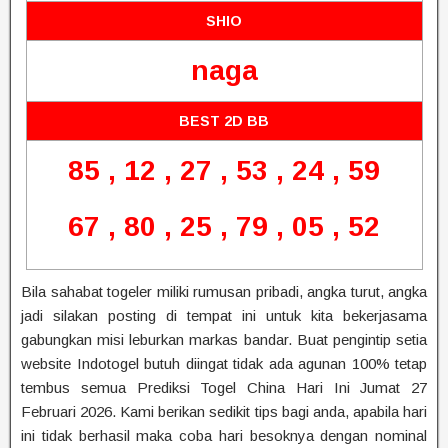
SHIO
naga
BEST 2D BB
85 , 12 , 27 , 53 , 24 , 59
67 , 80 , 25 , 79 , 05 , 52
Bila sahabat togeler miliki rumusan pribadi, angka turut, angka
jadi silakan posting di tempat ini untuk kita bekerjasama
gabungkan misi leburkan markas bandar. Buat pengintip setia
website Indotogel butuh diingat tidak ada agunan 100% tetap
tembus semua Prediksi Togel China Hari Ini Jumat 27
Februari 2026. Kami berikan sedikit tips bagi anda, apabila hari
ini tidak berhasil maka coba hari besoknya dengan nominal