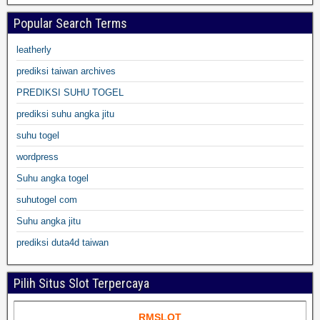
Popular Search Terms
leatherly
prediksi taiwan archives
PREDIKSI SUHU TOGEL
prediksi suhu angka jitu
suhu togel
wordpress
Suhu angka togel
suhutogel com
Suhu angka jitu
prediksi duta4d taiwan
Pilih Situs Slot Terpercaya
RMSLOT