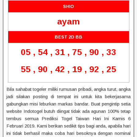
SHIO
ayam
BEST 2D BB
05 , 54 , 31 , 75 , 90 , 33
55 , 90 , 42 , 19 , 92 , 25
Bila sahabat togeler miliki rumusan pribadi, angka turut, angka
jadi silakan posting di tempat ini untuk kita bekerjasama
gabungkan misi leburkan markas bandar. Buat pengintip setia
website Indotogel butuh diingat tidak ada agunan 100% tetap
tembus semua Prediksi Togel Taiwan Hari Ini Kamis 6
Februari 2019. Kami berikan sedikit tips bagi anda, apabila hari
ini tidak berhasil maka coba hari besoknya dengan nominal