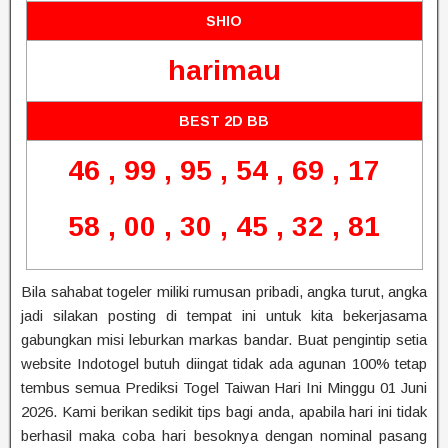
SHIO
harimau
BEST 2D BB
46 , 99 , 95 , 54 , 69 , 17
58 , 00 , 30 , 45 , 32 , 81
Bila sahabat togeler miliki rumusan pribadi, angka turut, angka
jadi silakan posting di tempat ini untuk kita bekerjasama
gabungkan misi leburkan markas bandar. Buat pengintip setia
website Indotogel butuh diingat tidak ada agunan 100% tetap
tembus semua Prediksi Togel Taiwan Hari Ini Minggu 01 Juni
2026. Kami berikan sedikit tips bagi anda, apabila hari ini tidak
berhasil maka coba hari besoknya dengan nominal pasang