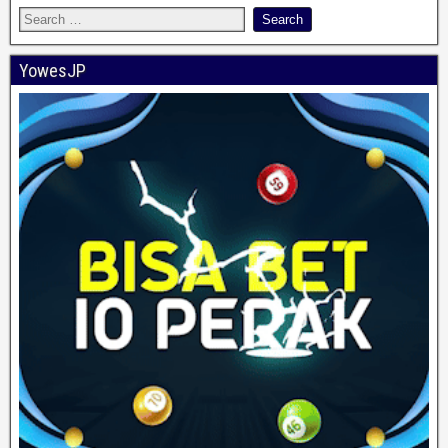
YowesJP