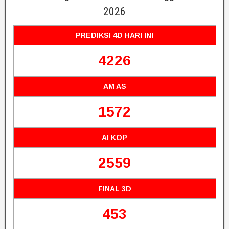
2026
PREDIKSI 4D HARI INI
4226
AM AS
1572
AI KOP
2559
FINAL 3D
453