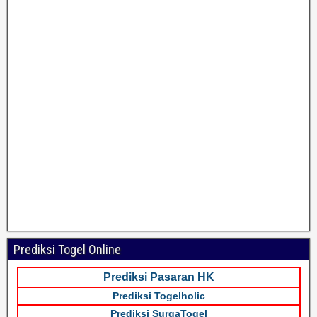
Prediksi Togel Online
Prediksi Pasaran HK
Prediksi Togelholic
Prediksi SurgaTogel