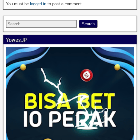
You must be
logged in
to post a comment.
YowesJP