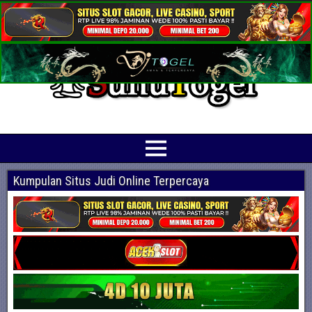
Prediksi Angka Jitu Togel Online Terbaik
Suhutogel adalah situs yang menyediakan beragam prediksi togel online
terjitu mulai dari togel hongkong, sidney, cambodia hingga singapore hari ini
Kumpulan Situs Judi Online Terpercaya