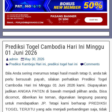
Prediksi Togel Cambodia Hari Ini Minggu
01 Juni 2026
admin
May 30, 2026
Prediksi Kamboja Hari ini
,
prediksi togel hari ini
Comments
Bila Anda sering merumus tetapi hasil masih tetap 0, anda tak
perlu bersusah payah, silakan perhatikan Prediksi Togel
Cambodia Hari Ini Minggu 01 Juni 2026 kami. Diupayakan
jadikan ANGKA PATEN di bawah menjadi pilihan anda. Bisa
dicomot, diberikan ke teman, digunakan langsung pasang
untuk mendapatkan JP. Tetapi kami berharap PREDIKSI
TOGEL TERJITU yang ada menjadi perbandingan saja, tidak