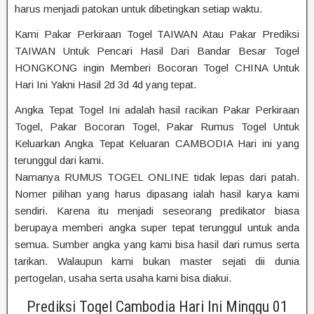
harus menjadi patokan untuk dibetingkan setiap waktu.
Kami Pakar Perkiraan Togel TAIWAN Atau Pakar Prediksi
TAIWAN Untuk Pencari Hasil Dari Bandar Besar Togel
HONGKONG ingin Memberi Bocoran Togel CHINA Untuk
Hari Ini Yakni Hasil 2d 3d 4d yang tepat.
Angka Tepat Togel Ini adalah hasil racikan Pakar Perkiraan
Togel, Pakar Bocoran Togel, Pakar Rumus Togel Untuk
Keluarkan Angka Tepat Keluaran CAMBODIA Hari ini yang
terunggul dari kami.
Namanya RUMUS TOGEL ONLINE tidak lepas dari patah.
Nomer pilihan yang harus dipasang ialah hasil karya kami
sendiri. Karena itu menjadi seseorang predikator biasa
berupaya memberi angka super tepat terunggul untuk anda
semua. Sumber angka yang kami bisa hasil dari rumus serta
tarikan. Walaupun kami bukan master sejati dii dunia
pertogelan, usaha serta usaha kami bisa diakui.
Prediksi Togel Cambodia Hari Ini Minggu 01