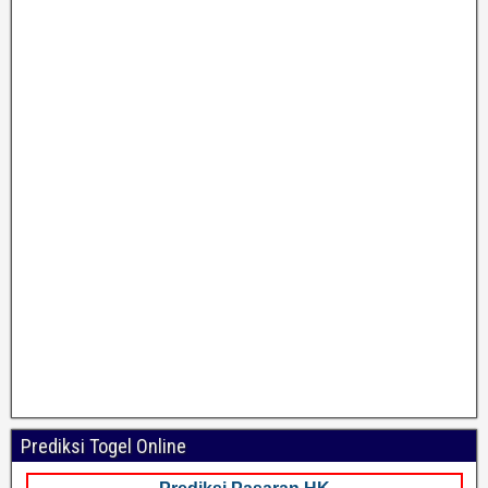
Prediksi Togel Online