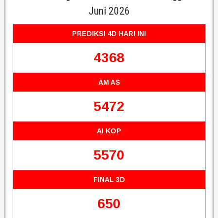
Juni 2026
PREDIKSI 4D HARI INI
4368
AM AS
5472
AI KOP
5570
FINAL 3D
650