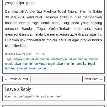
yang berlipat ganda.
Demikianlah Angka Jitu Prediksi Togel Taiwan Hari Ini Sabtu
30 Mei 2026 kami buat. Semoga artikel ini bisa memberikan
bantuan nomor togel untuk anda. Bagi anda yang sedang
mencari Bandar Togel OnlineTerbaik Indonesia, kami
menyediakannya melalui banner maupun table di atas situs ini.
Gunakan link pendaftaran melalui situs ini agar promo bonus
bisa diberikan.
Updated: May 29, 2026 — 9:15 pm
Tags:
angka main taiwan hari ini
,
mastertogel taiwan hari ini
,
nomor
result taiwan hari ini
,
perkiraan togel taiwan hari ini
,
prediksi togel
taiwan
,
ramalan taiwan hari ini
← Previous Post
Next Post →
Leave a Reply
You must be
logged in
to post a comment.