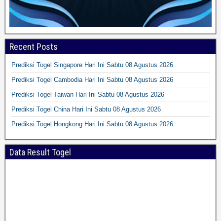
Recent Posts
Prediksi Togel Singapore Hari Ini Sabtu 08 Agustus 2026
Prediksi Togel Cambodia Hari Ini Sabtu 08 Agustus 2026
Prediksi Togel Taiwan Hari Ini Sabtu 08 Agustus 2026
Prediksi Togel China Hari Ini Sabtu 08 Agustus 2026
Prediksi Togel Hongkong Hari Ini Sabtu 08 Agustus 2026
Data Result Togel