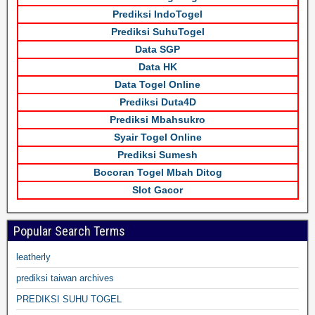
Prediksi IndoTogel
Prediksi SuhuTogel
Data SGP
Data HK
Data Togel Online
Prediksi Duta4D
Prediksi Mbahsukro
Syair Togel Online
Prediksi Sumesh
Bocoran Togel Mbah Ditog
Slot Gacor
Popular Search Terms
leatherly
prediksi taiwan archives
PREDIKSI SUHU TOGEL