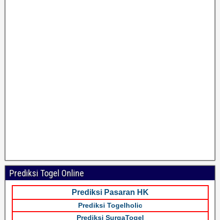
Prediksi Togel Online
Prediksi Pasaran HK
Prediksi Togelholic
Prediksi SurgaTogel