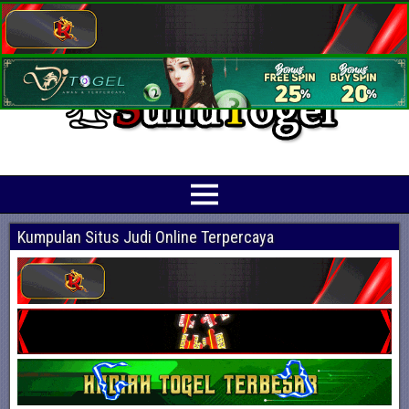
Prediksi Angka Jitu Togel Online Terbaik
Suhutogel adalah situs yang menyediakan beragam prediksi togel online
terjitu mulai dari togel hongkong, sidney, cambodia hingga singapore hari ini
Kumpulan Situs Judi Online Terpercaya