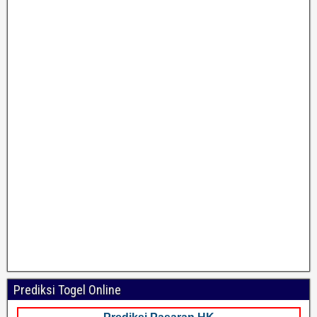
Prediksi Togel Online