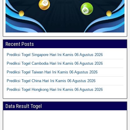
Recent Posts
Prediksi Togel Singapore Hari Ini Kamis 06 Agustus 2026
Prediksi Togel Cambodia Hari Ini Kamis 06 Agustus 2026
Prediksi Togel Taiwan Hari Ini Kamis 06 Agustus 2026
Prediksi Togel China Hari Ini Kamis 06 Agustus 2026
Prediksi Togel Hongkong Hari Ini Kamis 06 Agustus 2026
Data Result Togel