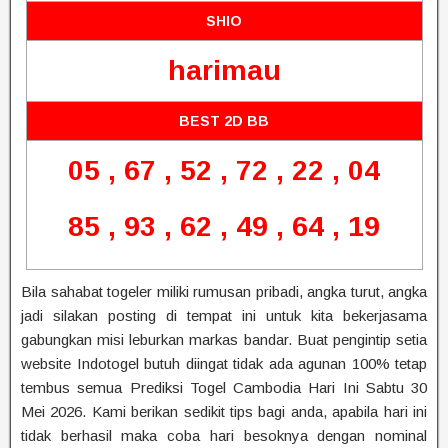
SHIO
harimau
BEST 2D BB
05 , 67 , 52 , 72 , 22 , 04
85 , 93 , 62 , 49 , 64 , 19
Bila sahabat togeler miliki rumusan pribadi, angka turut, angka
jadi silakan posting di tempat ini untuk kita bekerjasama
gabungkan misi leburkan markas bandar. Buat pengintip setia
website Indotogel butuh diingat tidak ada agunan 100% tetap
tembus semua Prediksi Togel Cambodia Hari Ini Sabtu 30
Mei 2026. Kami berikan sedikit tips bagi anda, apabila hari ini
tidak berhasil maka coba hari besoknya dengan nominal