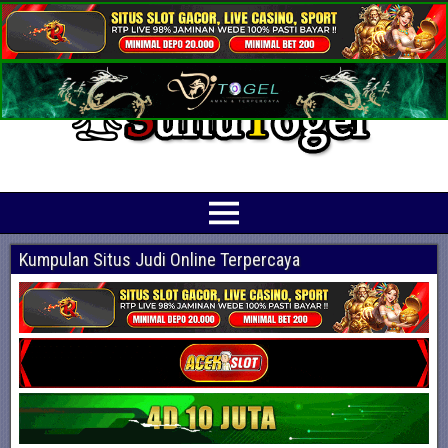
Prediksi Angka Jitu Togel Online Terbaik
Suhutogel adalah situs yang menyediakan beragam prediksi togel online
terjitu mulai dari togel hongkong, sidney, cambodia hingga singapore hari ini
Kumpulan Situs Judi Online Terpercaya