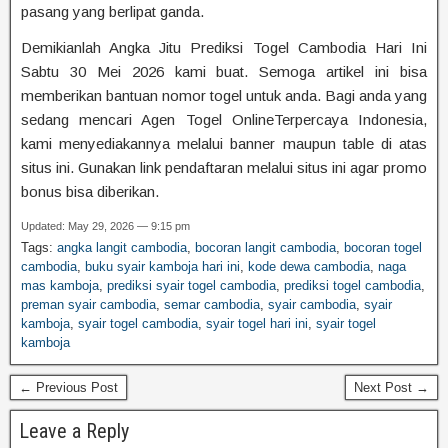
pasang yang berlipat ganda.
Demikianlah Angka Jitu Prediksi Togel Cambodia Hari Ini
Sabtu 30 Mei 2026 kami buat. Semoga artikel ini bisa
memberikan bantuan nomor togel untuk anda. Bagi anda yang
sedang mencari Agen Togel OnlineTerpercaya Indonesia,
kami menyediakannya melalui banner maupun table di atas
situs ini. Gunakan link pendaftaran melalui situs ini agar promo
bonus bisa diberikan.
Updated: May 29, 2026 — 9:15 pm
Tags:
angka langit cambodia
,
bocoran langit cambodia
,
bocoran togel
cambodia
,
buku syair kamboja hari ini
,
kode dewa cambodia
,
naga
mas kamboja
,
prediksi syair togel cambodia
,
prediksi togel cambodia
,
preman syair cambodia
,
semar cambodia
,
syair cambodia
,
syair
kamboja
,
syair togel cambodia
,
syair togel hari ini
,
syair togel
kamboja
← Previous Post
Next Post →
Leave a Reply