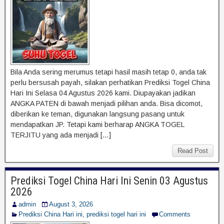
Bila Anda sering merumus tetapi hasil masih tetap 0, anda tak
perlu bersusah payah, silakan perhatikan Prediksi Togel China
Hari Ini Selasa 04 Agustus 2026 kami. Diupayakan jadikan
ANGKA PATEN di bawah menjadi pilihan anda. Bisa dicomot,
diberikan ke teman, digunakan langsung pasang untuk
mendapatkan JP. Tetapi kami berharap ANGKA TOGEL
TERJITU yang ada menjadi […]
Read Post
Prediksi Togel China Hari Ini Senin 03 Agustus
2026
admin
August 3, 2026
Prediksi China Hari ini
,
prediksi togel hari ini
Comments