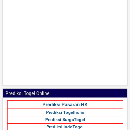
Prediksi Togel Online
Prediksi Pasaran HK
Prediksi Togelholic
Prediksi SurgaTogel
Prediksi IndoTogel