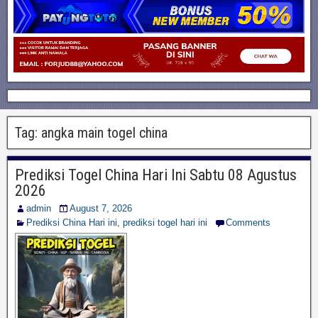
Tag:
angka main togel china
Prediksi Togel China Hari Ini Sabtu 08 Agustus
2026
admin
August 7, 2026
Prediksi China Hari ini
,
prediksi togel hari ini
Comments