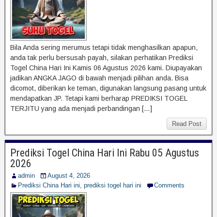
Bila Anda sering merumus tetapi tidak menghasilkan apapun,
anda tak perlu bersusah payah, silakan perhatikan Prediksi
Togel China Hari Ini Kamis 06 Agustus 2026 kami. Diupayakan
jadikan ANGKA JAGO di bawah menjadi pilihan anda. Bisa
dicomot, diberikan ke teman, digunakan langsung pasang untuk
mendapatkan JP. Tetapi kami berharap PREDIKSI TOGEL
TERJITU yang ada menjadi perbandingan […]
Read Post
Prediksi Togel China Hari Ini Rabu 05 Agustus
2026
admin
August 4, 2026
Prediksi China Hari ini
,
prediksi togel hari ini
Comments