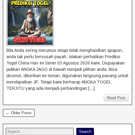
Bila Anda sering merumus tetapi tidak menghasilkan apapun,
anda tak perlu bersusah payah, silakan perhatikan Prediksi
Togel China Hari Ini Senin 03 Agustus 2026 kami. Diupayakan
jadikan ANGKA JAGO di bawah menjadi pilihan anda. Bisa
dicomot, diberikan ke teman, digunakan langsung pasang untuk
mendapatkan JP. Tetapi kami berharap ANGKA TOGEL
TERJITU yang ada menjadi perbandingan […]
Read Post
← Older Posts