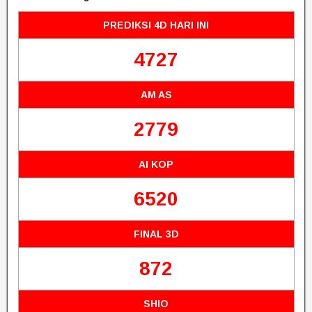
PREDIKSI 4D HARI INI
4727
AM AS
2779
AI KOP
6520
FINAL 3D
872
SHIO