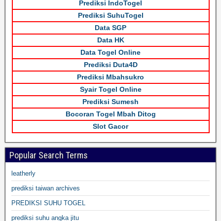
Prediksi IndoTogel
Prediksi SuhuTogel
Data SGP
Data HK
Data Togel Online
Prediksi Duta4D
Prediksi Mbahsukro
Syair Togel Online
Prediksi Sumesh
Bocoran Togel Mbah Ditog
Slot Gacor
Popular Search Terms
leatherly
prediksi taiwan archives
PREDIKSI SUHU TOGEL
prediksi suhu angka jitu