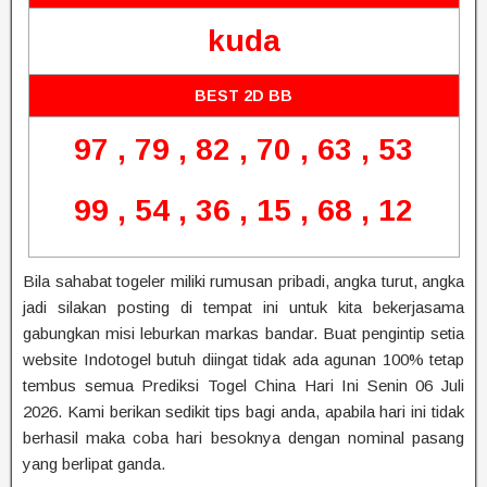
kuda
BEST 2D BB
97 , 79 , 82 , 70 , 63 , 53
99 , 54 , 36 , 15 , 68 , 12
Bila sahabat togeler miliki rumusan pribadi, angka turut, angka
jadi silakan posting di tempat ini untuk kita bekerjasama
gabungkan misi leburkan markas bandar. Buat pengintip setia
website Indotogel butuh diingat tidak ada agunan 100% tetap
tembus semua Prediksi Togel China Hari Ini Senin 06 Juli
2026. Kami berikan sedikit tips bagi anda, apabila hari ini tidak
berhasil maka coba hari besoknya dengan nominal pasang
yang berlipat ganda.