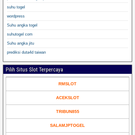
suhu togel
wordpress
Suhu angka togel
suhutogel com
Suhu angka jitu
prediksi duta4d taiwan
Pilih Situs Slot Terpercaya
RMSLOT
ACEKSLOT
TRIBUN855
SALAMJPTOGEL