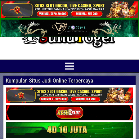
Prediksi Angka Jitu Togel Online Terbaik
Suhutogel adalah situs yang menyediakan beragam prediksi togel online
terjitu mulai dari togel hongkong, sidney, cambodia hingga singapore hari ini
Kumpulan Situs Judi Online Terpercaya