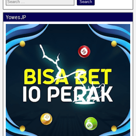
YowesJP