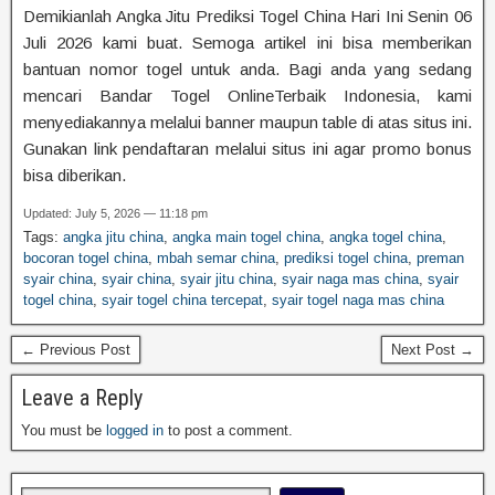
Demikianlah Angka Jitu Prediksi Togel China Hari Ini Senin 06
Juli 2026 kami buat. Semoga artikel ini bisa memberikan
bantuan nomor togel untuk anda. Bagi anda yang sedang
mencari Bandar Togel OnlineTerbaik Indonesia, kami
menyediakannya melalui banner maupun table di atas situs ini.
Gunakan link pendaftaran melalui situs ini agar promo bonus
bisa diberikan.
Updated: July 5, 2026 — 11:18 pm
Tags:
angka jitu china
,
angka main togel china
,
angka togel china
,
bocoran togel china
,
mbah semar china
,
prediksi togel china
,
preman
syair china
,
syair china
,
syair jitu china
,
syair naga mas china
,
syair
togel china
,
syair togel china tercepat
,
syair togel naga mas china
← Previous Post
Next Post →
Leave a Reply
You must be
logged in
to post a comment.