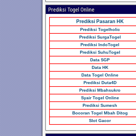
Prediksi Togel Online
Prediksi Pasaran HK
Prediksi Togelholic
Prediksi SurgaTogel
Prediksi IndoTogel
Prediksi SuhuTogel
Data SGP
Data HK
Data Togel Online
Prediksi Duta4D
Prediksi Mbahsukro
Syair Togel Online
Prediksi Sumesh
Bocoran Togel Mbah Ditog
Slot Gacor