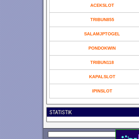
ACEKSLOT
TRIBUN855
SALAMJPTOGEL
PONDOKWIN
TRIBUN118
KAPALSLOT
IPINSLOT
STATISTIK