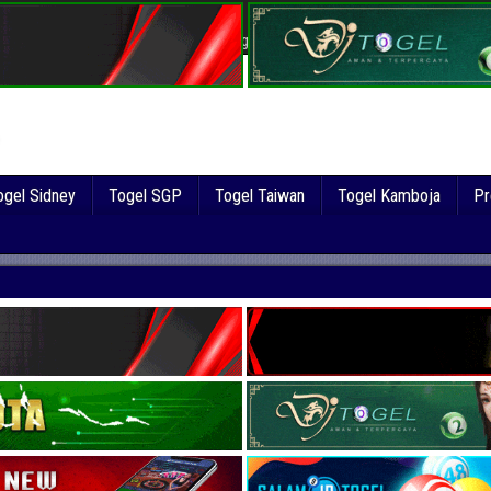
ik
iksi togel online terjitu mulai dari togel hongkong, sidney, cambodia hingga s
ogel Sidney
Togel SGP
Togel Taiwan
Togel Kamboja
Pr