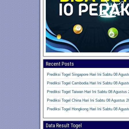
Recent Posts
Prediksi Togel Singapore Hari Ini Sabtu 08 Agus
Prediksi Togel Cambodia Hari Ini Sabtu 08 Agus
Prediksi Togel Taiwan Hari Ini Sabtu 08 Agustus
Prediksi Togel China Hari Ini Sabtu 08 Agustus 
Prediksi Togel Hongkong Hari Ini Sabtu 08 Agus
Data Result Togel