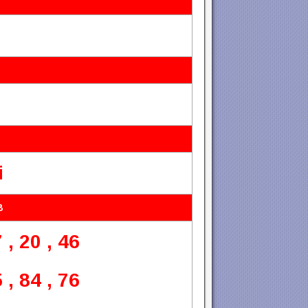
i
B
7 , 20 , 46
5 , 84 , 76