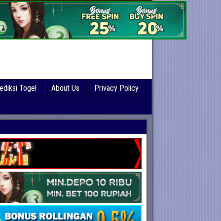
ingapore hari ini
ediksi Togel
About Us
Privacy Policy