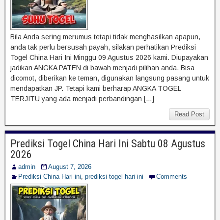
Bila Anda sering merumus tetapi tidak menghasilkan apapun,
anda tak perlu bersusah payah, silakan perhatikan Prediksi
Togel China Hari Ini Minggu 09 Agustus 2026 kami. Diupayakan
jadikan ANGKA PATEN di bawah menjadi pilihan anda. Bisa
dicomot, diberikan ke teman, digunakan langsung pasang untuk
mendapatkan JP. Tetapi kami berharap ANGKA TOGEL
TERJITU yang ada menjadi perbandingan […]
Read Post
Prediksi Togel China Hari Ini Sabtu 08 Agustus
2026
admin
August 7, 2026
Prediksi China Hari ini
,
prediksi togel hari ini
Comments