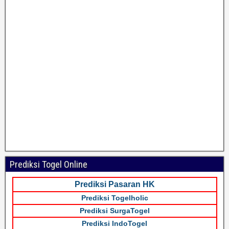
Prediksi Togel Online
Prediksi Pasaran HK
Prediksi Togelholic
Prediksi SurgaTogel
Prediksi IndoTogel