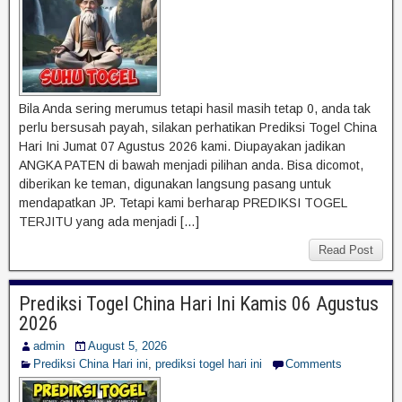
Bila Anda sering merumus tetapi hasil masih tetap 0, anda tak
perlu bersusah payah, silakan perhatikan Prediksi Togel China
Hari Ini Jumat 07 Agustus 2026 kami. Diupayakan jadikan
ANGKA PATEN di bawah menjadi pilihan anda. Bisa dicomot,
diberikan ke teman, digunakan langsung pasang untuk
mendapatkan JP. Tetapi kami berharap PREDIKSI TOGEL
TERJITU yang ada menjadi […]
Read Post
Prediksi Togel China Hari Ini Kamis 06 Agustus
2026
admin
August 5, 2026
Prediksi China Hari ini
,
prediksi togel hari ini
Comments