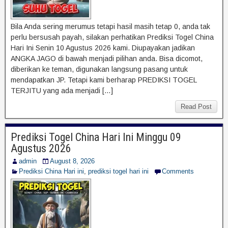
Bila Anda sering merumus tetapi hasil masih tetap 0, anda tak
perlu bersusah payah, silakan perhatikan Prediksi Togel China
Hari Ini Senin 10 Agustus 2026 kami. Diupayakan jadikan
ANGKA JAGO di bawah menjadi pilihan anda. Bisa dicomot,
diberikan ke teman, digunakan langsung pasang untuk
mendapatkan JP. Tetapi kami berharap PREDIKSI TOGEL
TERJITU yang ada menjadi […]
Read Post
Prediksi Togel China Hari Ini Minggu 09
Agustus 2026
admin
August 8, 2026
Prediksi China Hari ini
,
prediksi togel hari ini
Comments