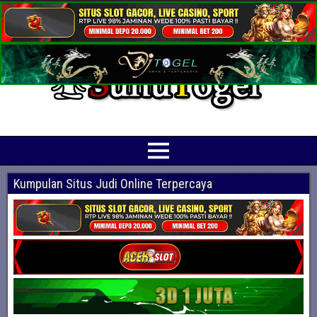
Prediksi Angka Jitu Togel Online Terbaik
Suhutogel adalah situs yang menyediakan beragam prediksi togel online
terjitu mulai dari togel hongkong, sidney, cambodia hingga singapore hari ini
Kumpulan Situs Judi Online Terpercaya