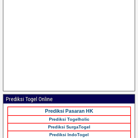
Prediksi Togel Online
Prediksi Pasaran HK
Prediksi Togelholic
Prediksi SurgaTogel
Prediksi IndoTogel