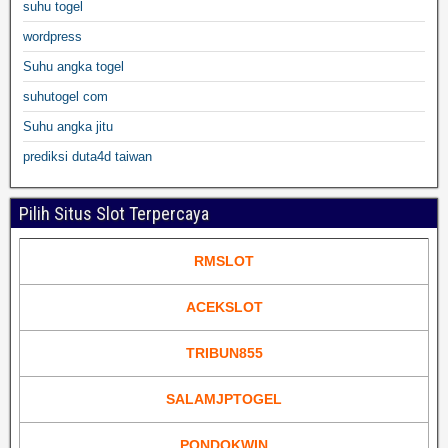
suhu togel
wordpress
Suhu angka togel
suhutogel com
Suhu angka jitu
prediksi duta4d taiwan
Pilih Situs Slot Terpercaya
RMSLOT
ACEKSLOT
TRIBUN855
SALAMJPTOGEL
PONDOKWIN