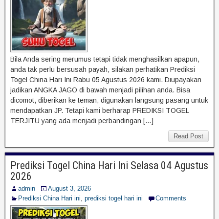
Bila Anda sering merumus tetapi tidak menghasilkan apapun,
anda tak perlu bersusah payah, silakan perhatikan Prediksi
Togel China Hari Ini Rabu 05 Agustus 2026 kami. Diupayakan
jadikan ANGKA JAGO di bawah menjadi pilihan anda. Bisa
dicomot, diberikan ke teman, digunakan langsung pasang untuk
mendapatkan JP. Tetapi kami berharap PREDIKSI TOGEL
TERJITU yang ada menjadi perbandingan […]
Read Post
Prediksi Togel China Hari Ini Selasa 04 Agustus
2026
admin
August 3, 2026
Prediksi China Hari ini
,
prediksi togel hari ini
Comments