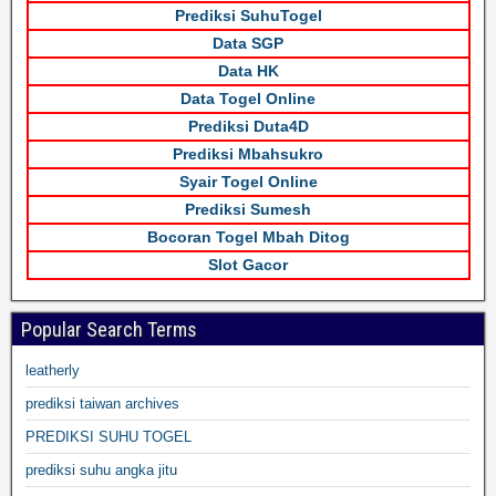
Prediksi SuhuTogel
Data SGP
Data HK
Data Togel Online
Prediksi Duta4D
Prediksi Mbahsukro
Syair Togel Online
Prediksi Sumesh
Bocoran Togel Mbah Ditog
Slot Gacor
Popular Search Terms
leatherly
prediksi taiwan archives
PREDIKSI SUHU TOGEL
prediksi suhu angka jitu