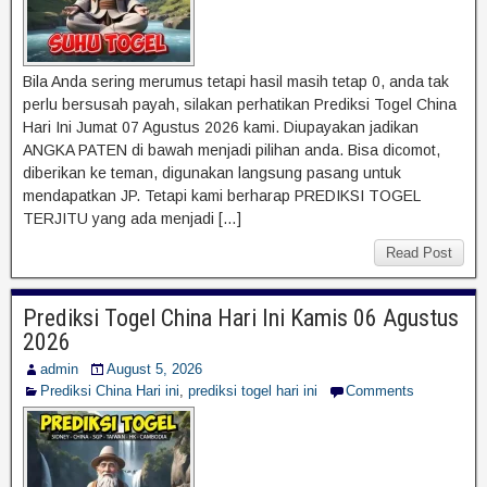
Bila Anda sering merumus tetapi hasil masih tetap 0, anda tak
perlu bersusah payah, silakan perhatikan Prediksi Togel China
Hari Ini Jumat 07 Agustus 2026 kami. Diupayakan jadikan
ANGKA PATEN di bawah menjadi pilihan anda. Bisa dicomot,
diberikan ke teman, digunakan langsung pasang untuk
mendapatkan JP. Tetapi kami berharap PREDIKSI TOGEL
TERJITU yang ada menjadi […]
Read Post
Prediksi Togel China Hari Ini Kamis 06 Agustus
2026
admin
August 5, 2026
Prediksi China Hari ini
,
prediksi togel hari ini
Comments