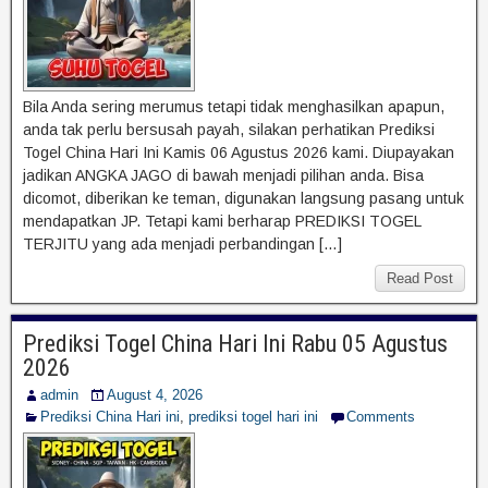
Bila Anda sering merumus tetapi tidak menghasilkan apapun,
anda tak perlu bersusah payah, silakan perhatikan Prediksi
Togel China Hari Ini Kamis 06 Agustus 2026 kami. Diupayakan
jadikan ANGKA JAGO di bawah menjadi pilihan anda. Bisa
dicomot, diberikan ke teman, digunakan langsung pasang untuk
mendapatkan JP. Tetapi kami berharap PREDIKSI TOGEL
TERJITU yang ada menjadi perbandingan […]
Read Post
Prediksi Togel China Hari Ini Rabu 05 Agustus
2026
admin
August 4, 2026
Prediksi China Hari ini
,
prediksi togel hari ini
Comments