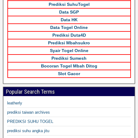
Prediksi SuhuTogel
Data SGP
Data HK
Data Togel Online
Prediksi Duta4D
Prediksi Mbahsukro
Syair Togel Online
Prediksi Sumesh
Bocoran Togel Mbah Ditog
Slot Gacor
Popular Search Terms
leatherly
prediksi taiwan archives
PREDIKSI SUHU TOGEL
prediksi suhu angka jitu