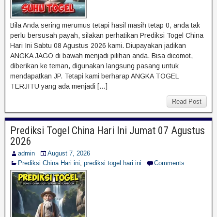
Bila Anda sering merumus tetapi hasil masih tetap 0, anda tak
perlu bersusah payah, silakan perhatikan Prediksi Togel China
Hari Ini Sabtu 08 Agustus 2026 kami. Diupayakan jadikan
ANGKA JAGO di bawah menjadi pilihan anda. Bisa dicomot,
diberikan ke teman, digunakan langsung pasang untuk
mendapatkan JP. Tetapi kami berharap ANGKA TOGEL
TERJITU yang ada menjadi […]
Read Post
Prediksi Togel China Hari Ini Jumat 07 Agustus
2026
admin
August 7, 2026
Prediksi China Hari ini
,
prediksi togel hari ini
Comments