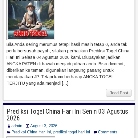
Bila Anda sering merumus tetapi hasil masih tetap 0, anda tak
perlu bersusah payah, silakan perhatikan Prediksi Togel China
Hari Ini Selasa 04 Agustus 2026 kami. Diupayakan jadikan
ANGKA PATEN di bawah menjadi pilihan anda. Bisa dicomot,
diberikan ke teman, digunakan langsung pasang untuk
mendapatkan JP. Tetapi kami berharap ANGKA TOGEL
TERJITU yang ada menjadi […]
Read Post
Prediksi Togel China Hari Ini Senin 03 Agustus
2026
admin
August 3, 2026
Prediksi China Hari ini
,
prediksi togel hari ini
Comments