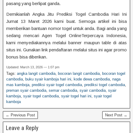
pasang yang berlipat ganda.
Demikianlah Angka Jitu Prediksi Togel Cambodia Hari Ini
Jumat 13 Maret 2026 kami buat. Semoga artikel ini bisa
memberikan bantuan nomor togel untuk anda. Bagi anda yang
sedang mencari Agen Togel OnlineTerpercaya Indonesia,
kami menyediakannya melalui banner maupun table di atas
situs ini. Gunakan link pendaftaran melalui situs ini agar promo
bonus bisa diberikan.
Updated: March 13, 2026 — 1:07 pm
Tags:
angka langit cambodia
,
bocoran langit cambodia
,
bocoran togel
cambodia
,
buku syair kamboja hari ini
,
kode dewa cambodia
,
naga
mas kamboja
,
prediksi syair togel cambodia
,
prediksi togel cambodia
,
preman syair cambodia
,
semar cambodia
,
syair cambodia
,
syair
kamboja
,
syair togel cambodia
,
syair togel hari ini
,
syair togel
kamboja
← Previous Post
Next Post →
Leave a Reply