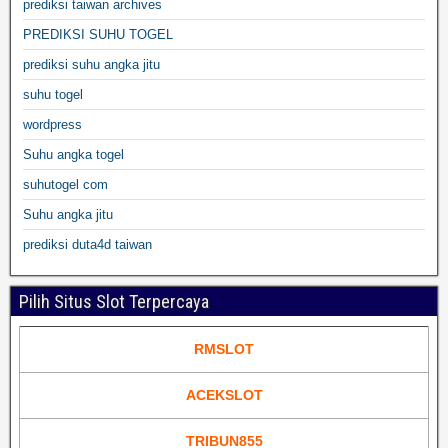
prediksi taiwan archives
PREDIKSI SUHU TOGEL
prediksi suhu angka jitu
suhu togel
wordpress
Suhu angka togel
suhutogel com
Suhu angka jitu
prediksi duta4d taiwan
Pilih Situs Slot Terpercaya
RMSLOT
ACEKSLOT
TRIBUN855