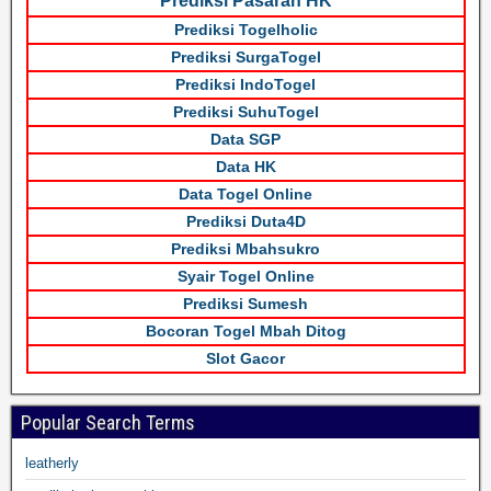
Prediksi Pasaran HK
Prediksi Togelholic
Prediksi SurgaTogel
Prediksi IndoTogel
Prediksi SuhuTogel
Data SGP
Data HK
Data Togel Online
Prediksi Duta4D
Prediksi Mbahsukro
Syair Togel Online
Prediksi Sumesh
Bocoran Togel Mbah Ditog
Slot Gacor
Popular Search Terms
leatherly