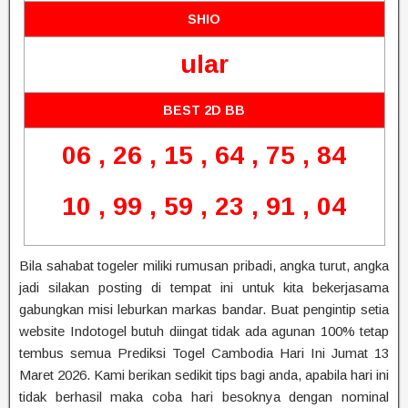
SHIO
ular
BEST 2D BB
06 , 26 , 15 , 64 , 75 , 84
10 , 99 , 59 , 23 , 91 , 04
Bila sahabat togeler miliki rumusan pribadi, angka turut, angka
jadi silakan posting di tempat ini untuk kita bekerjasama
gabungkan misi leburkan markas bandar. Buat pengintip setia
website Indotogel butuh diingat tidak ada agunan 100% tetap
tembus semua Prediksi Togel Cambodia Hari Ini Jumat 13
Maret 2026. Kami berikan sedikit tips bagi anda, apabila hari ini
tidak berhasil maka coba hari besoknya dengan nominal