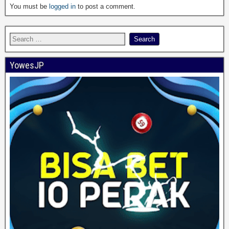
You must be
logged in
to post a comment.
YowesJP