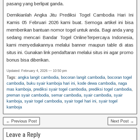
pasang yang berlipat ganda.
Demikianlah Angka Jitu Prediksi Togel Cambodia Hari Ini
Kamis 05 Februari 2026 kami buat. Semoga artikel ini bisa
memberikan bantuan nomor togel untuk anda. Bagi anda yang
sedang mencari Bandar Togel OnlineTerpercaya Indonesia,
kami menyediakannya melalui banner maupun table di atas
situs ini. Gunakan link pendaftaran melalui situs ini agar promo
bonus bisa diberikan.
Updated: February 4, 2026 — 10:50 pm
Tags:
angka langit cambodia
,
bocoran langit cambodia
,
bocoran togel
cambodia
,
buku syair kamboja hari ini
,
kode dewa cambodia
,
naga
mas kamboja
,
prediksi syair togel cambodia
,
prediksi togel cambodia
,
preman syair cambodia
,
semar cambodia
,
syair cambodia
,
syair
kamboja
,
syair togel cambodia
,
syair togel hari ini
,
syair togel
kamboja
← Previous Post
Next Post →
Leave a Reply