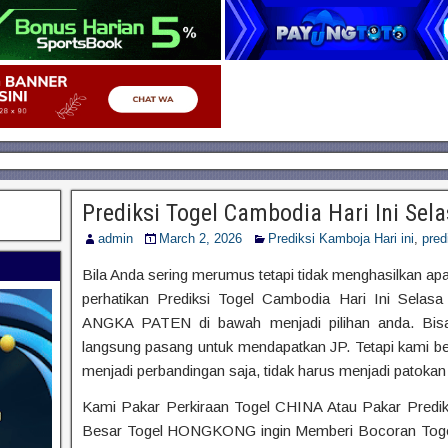
Prediksi Togel Cambodia Hari Ini Sel
admin
March 2, 2026
Prediksi Kamboja Hari ini
,
predi
Bila Anda sering merumus tetapi tidak menghasilkan apa
perhatikan Prediksi Togel Cambodia Hari Ini Selas
ANGKA PATEN di bawah menjadi pilihan anda. Bisa 
langsung pasang untuk mendapatkan JP. Tetapi kam
menjadi perbandingan saja, tidak harus menjadi patokan 
Kami Pakar Perkiraan Togel CHINA Atau Pakar Predik
Besar Togel HONGKONG ingin Memberi Bocoran Togel