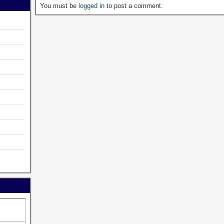
You must be
logged in
to post a comment.