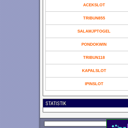
ACEKSLOT
TRIBUN855
SALAMJPTOGEL
PONDOKWIN
TRIBUN118
KAPALSLOT
IPINSLOT
STATISTIK