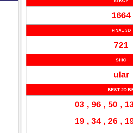
AI KOP
1664
FINAL 3D
721
SHIO
ular
BEST 2D B
03 , 96 , 50 , 1
19 , 34 , 26 , 1