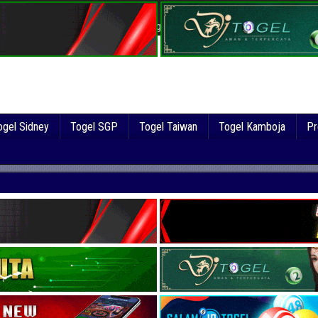
ik
iksi togel online terjitu mulai dari togel hongkong, sidney, cambodia hingga s
ogel Sidney
Togel SGP
Togel Taiwan
Togel Kamboja
Pr