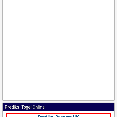
Prediksi Togel Online