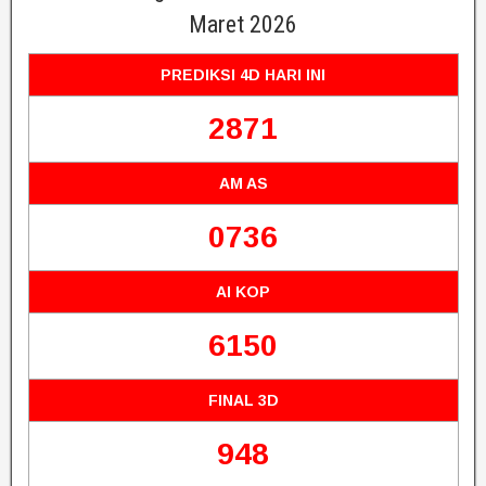
Maret 2026
PREDIKSI 4D HARI INI
2871
AM AS
0736
AI KOP
6150
FINAL 3D
948