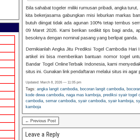
Bila sahabat togeler miliki rumusan pribadi, angka turut, 
kita bekerjasama gabungkan misi leburkan markas band
butuh diingat tidak ada agunan 100% tetap tembus sem
09 Maret 2026. Kami berikan sedikit tips bagi anda, ap
besoknya dengan nominal pasang yang berlipat ganda.
Demikianlah Angka Jitu Prediksi Togel Cambodia Hari 
artikel ini bisa memberikan bantuan nomor togel u
Bandar Togel OnlineTerbaik Indonesia, kami menyediak
situs ini. Gunakan link pendaftaran melalui situs ini aga
Updated: March 8, 2026 — 11:05 pm
Tags:
angka langit cambodia
,
bocoran langit cambodia
,
bocora
kode dewa cambodia
,
naga mas kamboja
,
prediksi syair togel
cambodia
,
semar cambodia
,
syair cambodia
,
syair kamboja
,
sy
kamboja
← Previous Post
Leave a Reply