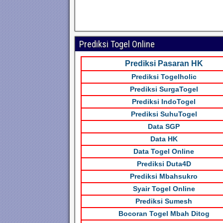
Prediksi Togel Online
Prediksi Pasaran HK
Prediksi Togelholic
Prediksi SurgaTogel
Prediksi IndoTogel
Prediksi SuhuTogel
Data SGP
Data HK
Data Togel Online
Prediksi Duta4D
Prediksi Mbahsukro
Syair Togel Online
Prediksi Sumesh
Bocoran Togel Mbah Ditog