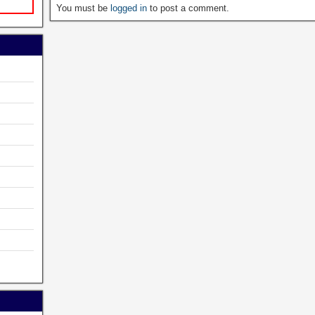
You must be
logged in
to post a comment.