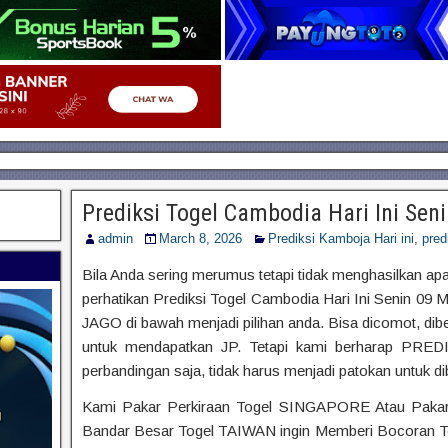
Prediksi Togel Cambodia Hari Ini Sen
admin
March 8, 2026
Prediksi Kamboja Hari ini
,
predi
Bila Anda sering merumus tetapi tidak menghasilkan apa
perhatikan Prediksi Togel Cambodia Hari Ini Senin 09
JAGO di bawah menjadi pilihan anda. Bisa dicomot, dib
untuk mendapatkan JP. Tetapi kami berharap PR
perbandingan saja, tidak harus menjadi patokan untuk di
Kami Pakar Perkiraan Togel SINGAPORE Atau Pakar 
Bandar Besar Togel TAIWAN ingin Memberi Bocoran Tog