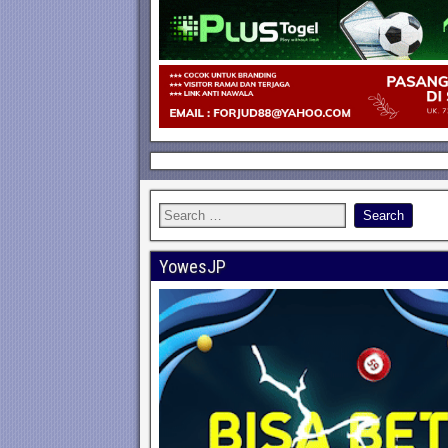
YowesJP