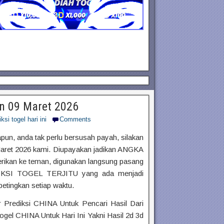
in 09 Maret 2026
ksi togel hari ini
Comments
pun, anda tak perlu bersusah payah, silakan
 Maret 2026 kami. Diupayakan jadikan ANGKA
erikan ke teman, digunakan langsung pasang
EDIKSI TOGEL TERJITU yang ada menjadi
betingkan setiap waktu.
Prediksi CHINA Untuk Pencari Hasil Dari
el CHINA Untuk Hari Ini Yakni Hasil 2d 3d