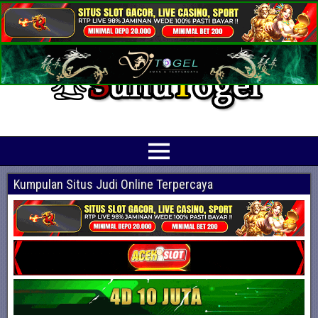
Prediksi Angka Jitu Togel Online Terbaik
Suhutogel adalah situs yang menyediakan beragam prediksi togel online
terjitu mulai dari togel hongkong, sidney, cambodia hingga singapore hari ini
Kumpulan Situs Judi Online Terpercaya