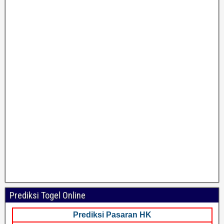
Prediksi Togel Online
Prediksi Pasaran HK