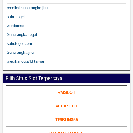
prediksi suhu angka jitu
suhu togel
wordpress
Suhu angka togel
suhutogel com
Suhu angka jitu
prediksi duta4d taiwan
Pilih Situs Slot Terpercaya
RMSLOT
ACEKSLOT
TRIBUN855