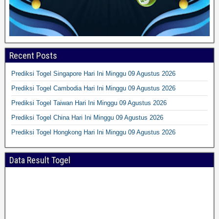
Recent Posts
Prediksi Togel Singapore Hari Ini Minggu 09 Agustus 2026
Prediksi Togel Cambodia Hari Ini Minggu 09 Agustus 2026
Prediksi Togel Taiwan Hari Ini Minggu 09 Agustus 2026
Prediksi Togel China Hari Ini Minggu 09 Agustus 2026
Prediksi Togel Hongkong Hari Ini Minggu 09 Agustus 2026
Data Result Togel