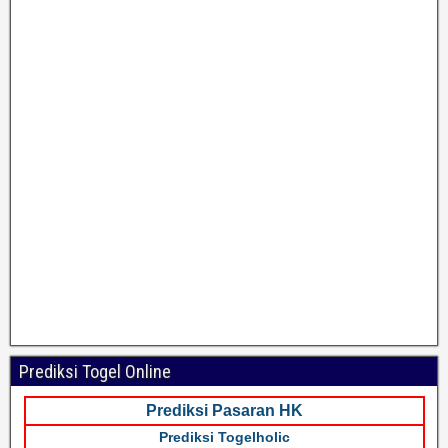
Prediksi Togel Online
Prediksi Pasaran HK
Prediksi Togelholic