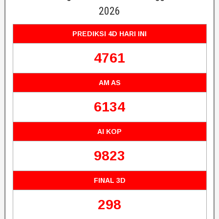
2026
PREDIKSI 4D HARI INI
4761
AM AS
6134
AI KOP
9823
FINAL 3D
298