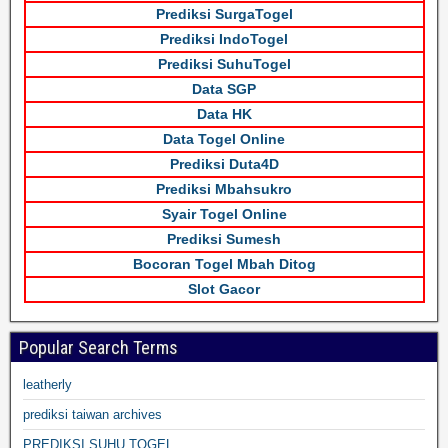
Prediksi SurgaTogel
Prediksi IndoTogel
Prediksi SuhuTogel
Data SGP
Data HK
Data Togel Online
Prediksi Duta4D
Prediksi Mbahsukro
Syair Togel Online
Prediksi Sumesh
Bocoran Togel Mbah Ditog
Slot Gacor
Popular Search Terms
leatherly
prediksi taiwan archives
PREDIKSI SUHU TOGEL