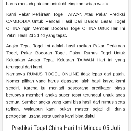
harus menjadi patokan untuk dibetingkan setiap waktu.
Kami Pakar Perkiraan Togel TAIWAN Atau Pakar Prediksi
CAMBODIA Untuk Pencari Hasil Dari Bandar Besar Togel
CHINA ingin Memberi Bocoran Togel CHINA Untuk Hari Ini
Yakni Hasil 2d 3d 4d yang tepat.
Angka Tepat Togel Ini adalah hasil racikan Pakar Perkiraan
Togel, Pakar Bocoran Togel, Pakar Rumus Togel Untuk
Keluarkan Angka Tepat Keluaran TAIWAN Hari ini yang
terunggul dari kami.
Namanya RUMUS TOGEL ONLINE tidak lepas dari patah.
Nomer pilihan yang harus dipasang ialah hasil karya kami
sendiri. Karena itu menjadi seseorang predikator biasa
berupaya memberi angka super tepat terunggul untuk anda
semua. Sumber angka yang kami bisa hasil dari rumus serta
tarikan. Walaupun kami bukan master sejati dii dunia
pertogelan, usaha serta usaha kami bisa diakui.
Prediksi Togel China Hari Ini Minggu 05 Juli