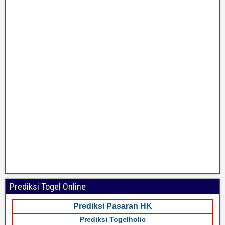
Prediksi Togel Online
Prediksi Pasaran HK
Prediksi Togelholic