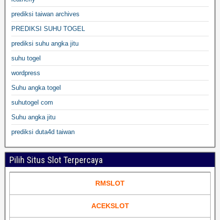
prediksi taiwan archives
PREDIKSI SUHU TOGEL
prediksi suhu angka jitu
suhu togel
wordpress
Suhu angka togel
suhutogel com
Suhu angka jitu
prediksi duta4d taiwan
Pilih Situs Slot Terpercaya
RMSLOT
ACEKSLOT