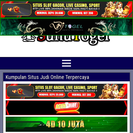
Prediksi Angka Jitu Togel Online Terbaik
Suhutogel adalah situs yang menyediakan beragam prediksi togel online
terjitu mulai dari togel hongkong, sidney, cambodia hingga singapore hari ini
Kumpulan Situs Judi Online Terpercaya