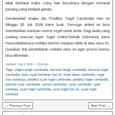
tidak berhasil maka coba hari besoknya dengan nominal
pasang yang berlipat ganda.
Demikianlah Angka Jitu Prediksi Togel Cambodia Hari Ini
Minggu 05 Juli 2026 kami buat. Semoga artikel ini bisa
memberikan bantuan nomor togel untuk anda. Bagi anda yang
sedang mencari Agen Togel OnlineTerbaik Indonesia, kami
menyediakannya melalui banner maupun table di atas situs ini.
Gunakan link pendaftaran melalui situs ini agar promo bonus
bisa diberikan.
Updated: July 4, 2026 — 10:02 pm
Tags:
angka langit cambodia
,
bocoran langit cambodia
,
bocoran togel
cambodia
,
buku syair kamboja hari ini
,
kode dewa cambodia
,
naga
mas kamboja
,
prediksi syair togel cambodia
,
prediksi togel cambodia
,
preman syair cambodia
,
semar cambodia
,
syair cambodia
,
syair
kamboja
,
syair togel cambodia
,
syair togel hari ini
,
syair togel
kamboja
← Previous Post
Next Post →