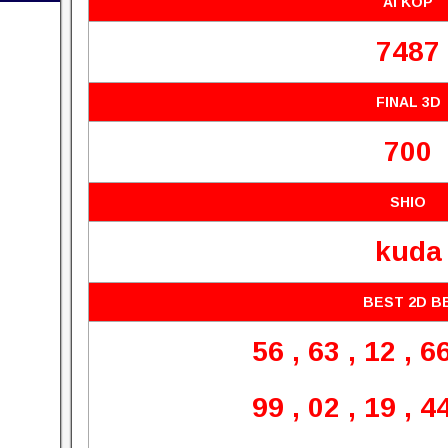
AI KOP
7487
FINAL 3D
700
SHIO
kuda
BEST 2D B
56 , 63 , 12 , 6
99 , 02 , 19 , 4