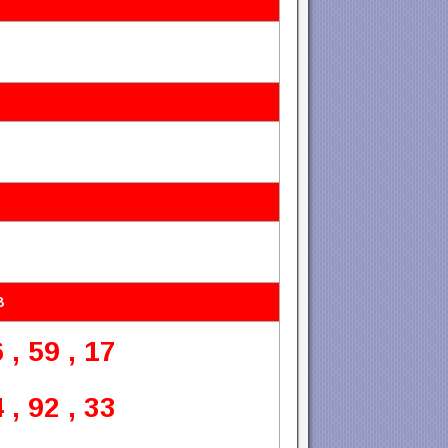
B
6 , 59 , 17
4 , 92 , 33