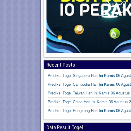
Recent Posts
Prediksi Togel Singapore Hari Ini Kamis 06 Agus
Prediksi Togel Cambodia Hari Ini Kamis 06 Agus
Prediksi Togel Taiwan Hari Ini Kamis 06 Agustus
Prediksi Togel China Hari Ini Kamis 06 Agustus 
Prediksi Togel Hongkong Hari Ini Kamis 06 Agus
Data Result Togel