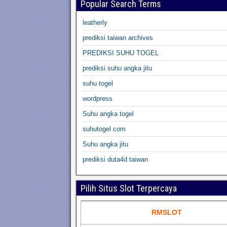
Popular Search Terms
leatherly
prediksi taiwan archives
PREDIKSI SUHU TOGEL
prediksi suhu angka jitu
suhu togel
wordpress
Suhu angka togel
suhutogel com
Suhu angka jitu
prediksi duta4d taiwan
Pilih Situs Slot Terpercaya
RMSLOT