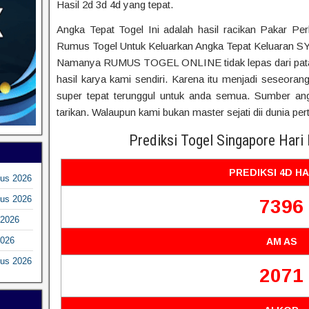
Hasil 2d 3d 4d yang tepat.
Angka Tepat Togel Ini adalah hasil racikan Pakar Pe
Rumus Togel Untuk Keluarkan Angka Tepat Keluaran SYD
Namanya RUMUS TOGEL ONLINE tidak lepas dari patah.
hasil karya kami sendiri. Karena itu menjadi seseora
super tepat terunggul untuk anda semua. Sumber ang
tarikan. Walaupun kami bukan master sejati dii dunia per
Prediksi Togel Singapore Hari 
PREDIKSI 4D HAR
tus 2026
tus 2026
7396
 2026
2026
AM AS
tus 2026
2071