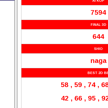
AI KOP
7594
FINAL 3D
644
SHIO
naga
BEST 2D B
58 , 59 , 74 , 6
42 , 66 , 95 , 9