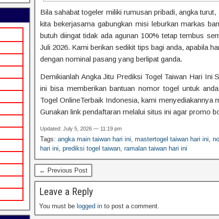
Bila sahabat togeler miliki rumusan pribadi, angka turut, 
kita bekerjasama gabungkan misi leburkan markas band
butuh diingat tidak ada agunan 100% tetap tembus sem
Juli 2026. Kami berikan sedikit tips bagi anda, apabila h
dengan nominal pasang yang berlipat ganda.
Demikianlah Angka Jitu Prediksi Togel Taiwan Hari Ini 
ini bisa memberikan bantuan nomor togel untuk and
Togel OnlineTerbaik Indonesia, kami menyediakannya mel
Gunakan link pendaftaran melalui situs ini agar promo b
Updated: July 5, 2026 — 11:19 pm
Tags:
angka main taiwan hari ini
,
mastertogel taiwan hari ini
,
no
hari ini
,
prediksi togel taiwan
,
ramalan taiwan hari ini
← Previous Post
Leave a Reply
You must be
logged in
to post a comment.