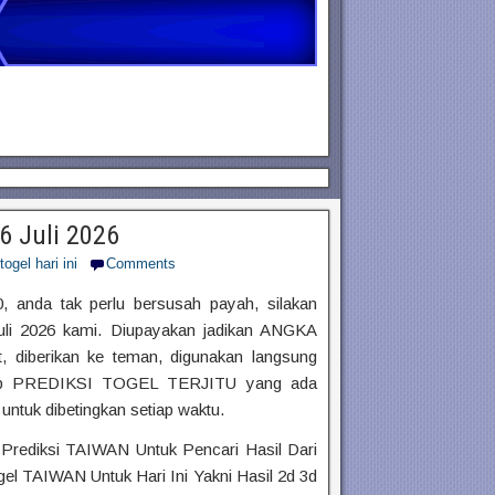
06 Juli 2026
togel hari ini
Comments
, anda tak perlu bersusah payah, silakan
Juli 2026 kami. Diupayakan jadikan ANGKA
, diberikan ke teman, digunakan langsung
arap PREDIKSI TOGEL TERJITU yang ada
untuk dibetingkan setiap waktu.
rediksi TAIWAN Untuk Pencari Hasil Dari
l TAIWAN Untuk Hari Ini Yakni Hasil 2d 3d