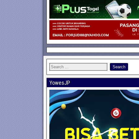
YowesJP