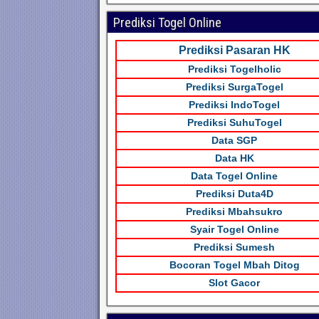
Prediksi Togel Online
Prediksi Pasaran HK
Prediksi Togelholic
Prediksi SurgaTogel
Prediksi IndoTogel
Prediksi SuhuTogel
Data SGP
Data HK
Data Togel Online
Prediksi Duta4D
Prediksi Mbahsukro
Syair Togel Online
Prediksi Sumesh
Bocoran Togel Mbah Ditog
Slot Gacor