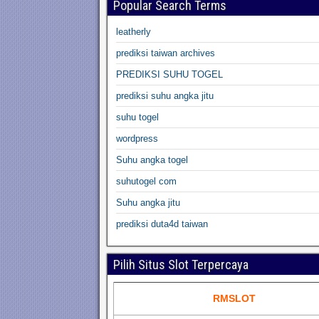
Popular Search Terms
leatherly
prediksi taiwan archives
PREDIKSI SUHU TOGEL
prediksi suhu angka jitu
suhu togel
wordpress
Suhu angka togel
suhutogel com
Suhu angka jitu
prediksi duta4d taiwan
Pilih Situs Slot Terpercaya
RMSLOT