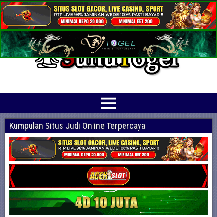
Prediksi Angka Jitu Togel Online Terbaik
Suhutogel adalah situs yang menyediakan beragam prediksi togel online
terjitu mulai dari togel hongkong, sidney, cambodia hingga singapore hari ini
Kumpulan Situs Judi Online Terpercaya