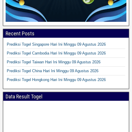
Recent Posts
Prediksi Togel Singapore Hari Ini Minggu 09 Agustus 2026
Prediksi Togel Cambodia Hari Ini Minggu 09 Agustus 2026
Prediksi Togel Taiwan Hari Ini Minggu 09 Agustus 2026
Prediksi Togel China Hari Ini Minggu 09 Agustus 2026
Prediksi Togel Hongkong Hari Ini Minggu 09 Agustus 2026
Data Result Togel