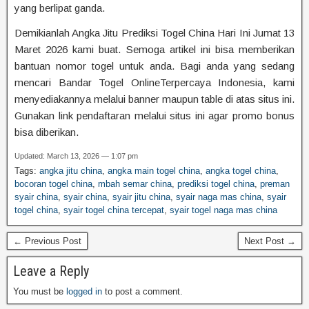
yang berlipat ganda.
Demikianlah Angka Jitu Prediksi Togel China Hari Ini Jumat 13
Maret 2026 kami buat. Semoga artikel ini bisa memberikan
bantuan nomor togel untuk anda. Bagi anda yang sedang
mencari Bandar Togel OnlineTerpercaya Indonesia, kami
menyediakannya melalui banner maupun table di atas situs ini.
Gunakan link pendaftaran melalui situs ini agar promo bonus
bisa diberikan.
Updated: March 13, 2026 — 1:07 pm
Tags:
angka jitu china
,
angka main togel china
,
angka togel china
,
bocoran togel china
,
mbah semar china
,
prediksi togel china
,
preman
syair china
,
syair china
,
syair jitu china
,
syair naga mas china
,
syair
togel china
,
syair togel china tercepat
,
syair togel naga mas china
← Previous Post
Next Post →
Leave a Reply
You must be
logged in
to post a comment.