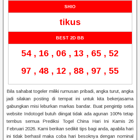
SHIO
tikus
BEST 2D BB
54 , 16 , 06 , 13 , 65 , 52
97 , 48 , 12 , 88 , 97 , 55
Bila sahabat togeler miliki rumusan pribadi, angka turut, angka
jadi silakan posting di tempat ini untuk kita bekerjasama
gabungkan misi leburkan markas bandar. Buat pengintip setia
website Indotogel butuh diingat tidak ada agunan 100% tetap
tembus semua Prediksi Togel China Hari Ini Kamis 26
Februari 2026. Kami berikan sedikit tips bagi anda, apabila hari
ini tidak berhasil maka coba hari besoknya dengan nominal