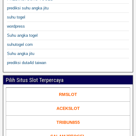
prediksi suhu angka jitu
suhu togel
wordpress
Suhu angka togel
suhutogel com
Suhu angka jitu
prediksi duta4d taiwan
Pilih Situs Slot Terpercaya
RMSLOT
ACEKSLOT
TRIBUN855