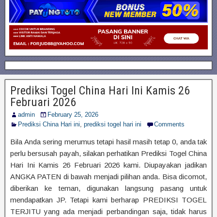
Prediksi Togel China Hari Ini Kamis 26
Februari 2026
admin
February 25, 2026
Prediksi China Hari ini
,
prediksi togel hari ini
Comments
Bila Anda sering merumus tetapi hasil masih tetap 0, anda tak
perlu bersusah payah, silakan perhatikan Prediksi Togel China
Hari Ini Kamis 26 Februari 2026 kami. Diupayakan jadikan
ANGKA PATEN di bawah menjadi pilihan anda. Bisa dicomot,
diberikan ke teman, digunakan langsung pasang untuk
mendapatkan JP. Tetapi kami berharap PREDIKSI TOGEL
TERJITU yang ada menjadi perbandingan saja, tidak harus