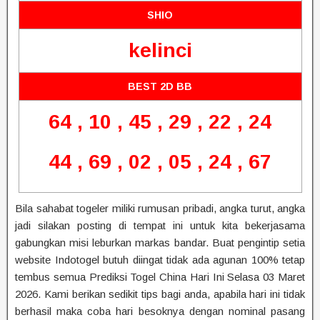
SHIO
kelinci
BEST 2D BB
64 , 10 , 45 , 29 , 22 , 24
44 , 69 , 02 , 05 , 24 , 67
Bila sahabat togeler miliki rumusan pribadi, angka turut, angka
jadi silakan posting di tempat ini untuk kita bekerjasama
gabungkan misi leburkan markas bandar. Buat pengintip setia
website Indotogel butuh diingat tidak ada agunan 100% tetap
tembus semua Prediksi Togel China Hari Ini Selasa 03 Maret
2026. Kami berikan sedikit tips bagi anda, apabila hari ini tidak
berhasil maka coba hari besoknya dengan nominal pasang