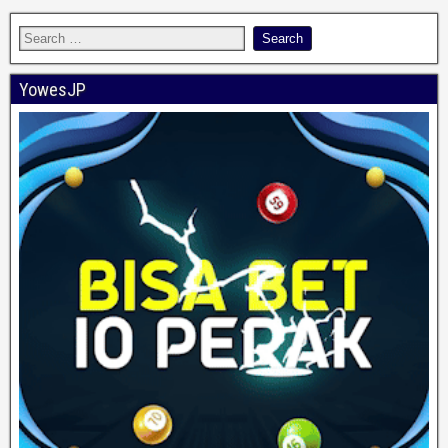
YowesJP