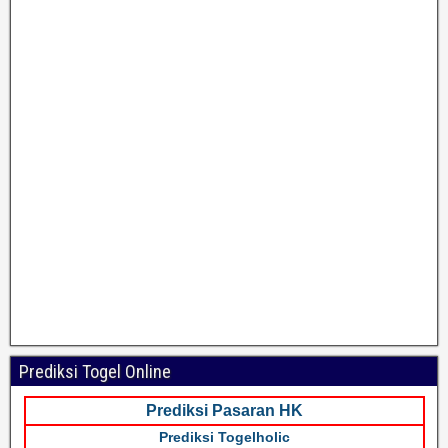
Prediksi Togel Online
Prediksi Pasaran HK
Prediksi Togelholic