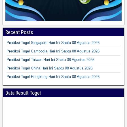
Recent Posts
Prediksi Togel Singapore Hari Ini Sabtu 08 Agustus 2026
Prediksi Togel Cambodia Hari Ini Sabtu 08 Agustus 2026
Prediksi Togel Taiwan Hari Ini Sabtu 08 Agustus 2026
Prediksi Togel China Hari Ini Sabtu 08 Agustus 2026
Prediksi Togel Hongkong Hari Ini Sabtu 08 Agustus 2026
Data Result Togel