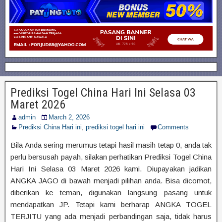
Prediksi Togel China Hari Ini Selasa 03
Maret 2026
admin
March 2, 2026
Prediksi China Hari ini
,
prediksi togel hari ini
Comments
Bila Anda sering merumus tetapi hasil masih tetap 0, anda tak
perlu bersusah payah, silakan perhatikan Prediksi Togel China
Hari Ini Selasa 03 Maret 2026 kami. Diupayakan jadikan
ANGKA JAGO di bawah menjadi pilihan anda. Bisa dicomot,
diberikan ke teman, digunakan langsung pasang untuk
mendapatkan JP. Tetapi kami berharap ANGKA TOGEL
TERJITU yang ada menjadi perbandingan saja, tidak harus