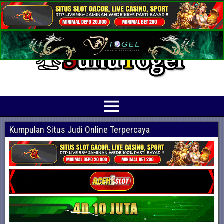
Prediksi Angka Jitu Togel Online Terbaik
Suhutogel adalah situs yang menyediakan beragam prediksi togel online
terjitu mulai dari togel hongkong, sidney, cambodia hingga singapore hari ini
Kumpulan Situs Judi Online Terpercaya